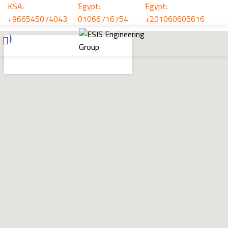
KSA:
ُEgypt:
ُEgypt:
+966545074043
01066716754
+201060605616