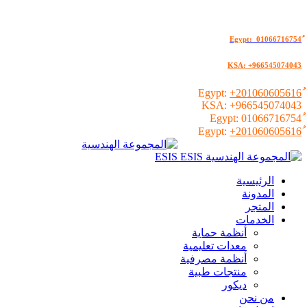
KSA: +966545074043
+201060605616
KSA:
+966545074043
01066716754
+201060605616
الرئيسية
المدونة
المتجر
الخدمات
أنظمة حماية
معدات تعليمية
أنظمة مصرفية
منتجات طبية
ديكور
من نحن