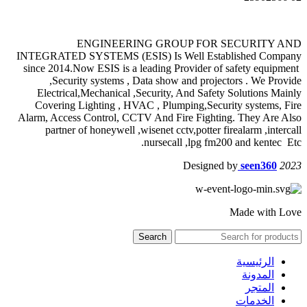
ENGINEERING GROUP FOR SECURITY AND
INTEGRATED SYSTEMS (ESIS) Is Well Established Company
since 2014.Now ESIS is a leading Provider of safety equipment
,Security systems , Data show and projectors . We Provide
Electrical,Mechanical ,Security, And Safety Solutions Mainly
Covering Lighting , HVAC , Plumping,Security systems, Fire
Alarm, Access Control, CCTV And Fire Fighting. They Are Also
partner of honeywell ,wisenet cctv,potter firealarm ,intercall
nursecall ,lpg fm200 and kentec Etc.
Designed by
seen360
2023
Made with Love
Search
الرئيسية
المدونة
المتجر
الخدمات