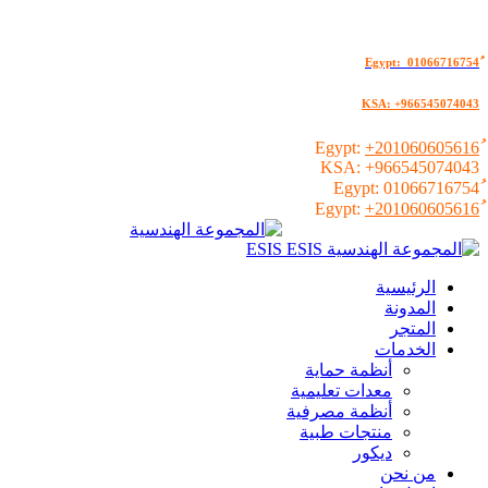
KSA: +966545074043
+201060605616
KSA:
+966545074043
01066716754
+201060605616
الرئيسية
المدونة
المتجر
الخدمات
أنظمة حماية
معدات تعليمية
أنظمة مصرفية
منتجات طبية
ديكور
من نحن