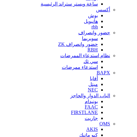
ساعة ويستر ستراند الرئيسية
أكسس
بوش
هانيويل
rbh
حضور وانصراف
سوبريما
حضور وانصراف ZK
RBH
نظام استدعاء الممرضات
سي تك
استدعاء ممرضات
BAPX
أفايا
ميتل
NEC
الباب الدوار والحاجز
بونيدام
FAAC
FIRSTLANE
جاريت
QMS
AKIS
كيو ماتيك