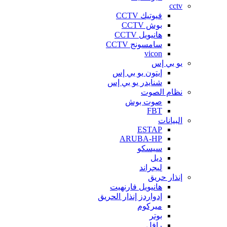
cctv
فيوتيك CCTV
بوش CCTV
هانيويل CCTV
سامسونج CCTV
vicon
يو بي إس
إيتون يو بي إس
شنايدر يو بي إس
نظام الصوت
صوت بوش
FBT
البيانات
ESTAP
ARUBA-HP
سيسكو
ديل
ليجراند
إنذار حريق
هانيويل فارنهيت
إدواردز إنذار الحريق
ميركوم
بوتر
رافل