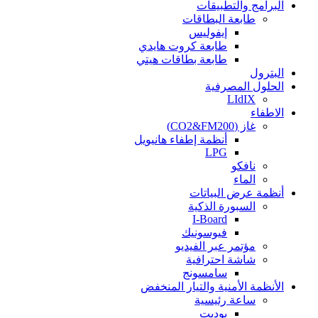
البرامج والتطبيقات
طابعة البطاقات
إيفوليس
طابعة كروت هايدي
طابعة بطاقات هيتي
البترول
الحلول المصرفية
LIdIX
الاطفاء
غاز (CO2&FM200)
أنظمة إطفاء هانيويل
LPG
نافكو
الماء
أنظمة عرض البياتات
السبورة الذكية
I-Board
فيوسونيك
مؤتمر عبر الفيديو
شاشة احترافية
سامسونج
الأنظمة الأمنية والتيار المنخفض
ساعة رئيسية
بوديت