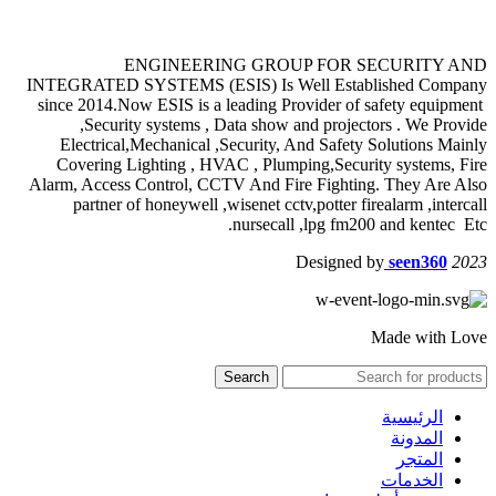
ENGINEERING GROUP FOR SECURITY AND
INTEGRATED SYSTEMS (ESIS) Is Well Established Company
since 2014.Now ESIS is a leading Provider of safety equipment
,Security systems , Data show and projectors . We Provide
Electrical,Mechanical ,Security, And Safety Solutions Mainly
Covering Lighting , HVAC , Plumping,Security systems, Fire
Alarm, Access Control, CCTV And Fire Fighting. They Are Also
partner of honeywell ,wisenet cctv,potter firealarm ,intercall
nursecall ,lpg fm200 and kentec Etc.
Designed by
seen360
2023
Made with Love
Search
الرئيسية
المدونة
المتجر
الخدمات