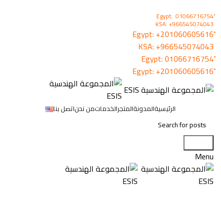
KSA: +966545074043
+201060605616
KSA:
+966545074043
01066716754
+201060605616
الرئيسية
المدونة
المتجر
الخدمات
من نحن
اتصل بنا
Search
Menu
انذار حريق كوبر