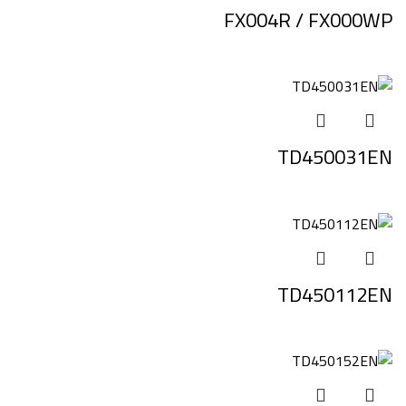
FX004R / FX000WP
TD450031EN
TD450112EN