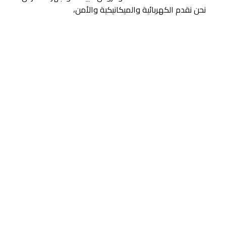
نحن نقدم الكهربائية والميكانيكية والأمن،
275
386
العملاء الراضون
المشاريع الجاهزة
2
15
أعضاء الفريق
المكاتب
156
255
جهات الاتصال
أعمال التصميم