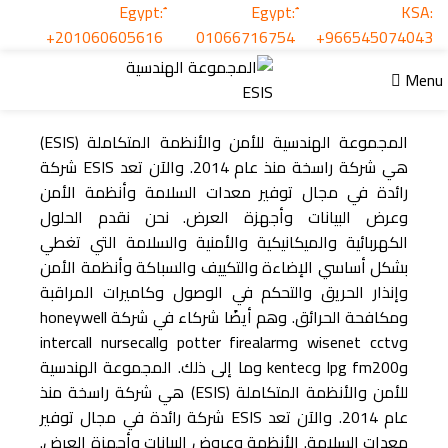
من نحن
KSA:
+201060605616
01066716754
+966545074043
Menu
المجموعة الهندسية للأمن والأنظمة المتكاملة (ESIS)
هي شركة راسخة منذ عام 2014. والآن تعد ESIS شركة
رائدة في مجال توفير معدات السلامة وأنظمة الأمن
وعرض البيانات وأجهزة العرض. نحن نقدم الحلول
الكهربائية والميكانيكية والأمنية والسلامة التي تغطي
بشكل أساسي الإضاءة والتكييف والسباكة وأنظمة الأمن
وإنذار الحريق والتحكم في الوصول وكاميرات المراقبة
ومكافحة الحرائق. وهم أيضًا شركاء في شركة honeywell
وwisenet cctv وpotter firealarm وintercall nursecall
وlpg fm200 وkentec وما إلى ذلك. المجموعة الهندسية
للأمن والأنظمة المتكاملة (ESIS) هي شركة راسخة منذ
عام 2014. والآن تعد ESIS شركة رائدة في مجال توفير
معدات السلامة. الأنظمة وعروض البيانات وأجهزة العرض.