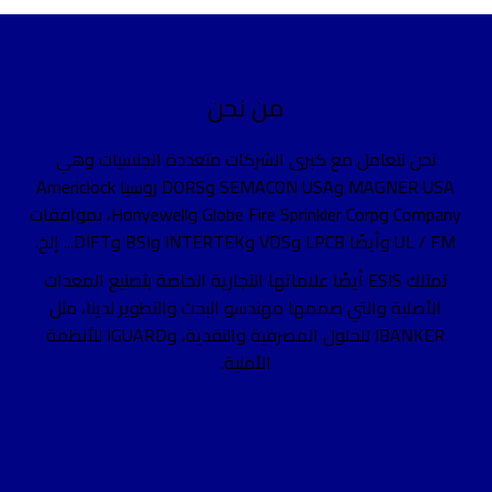
من نحن
نحن نتعامل مع كبرى الشركات متعددة الجنسيات وهي
MAGNER USA وSEMACON USA وDORS روسيا Americlock
Company وGlobe Fire Sprinkler Corp وHonyewell، بموافقات
UL / FM وأيضًا LPCB وVDS وINTERTEK وBSI وDIFT... إلخ.
تمتلك ESIS أيضًا علاماتها التجارية الخاصة بتصنيع المعدات
الأصلية والتي صممها مهندسو البحث والتطوير لدينا، مثل
IBANKER للحلول المصرفية والنقدية، وIGUARD للأنظمة
الأمنية.