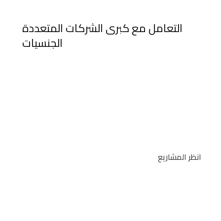
التعامل مع كبرى الشركات المتعددة
الجنسيات
نحن نتعامل مع كبرى الشركات متعددة الجنسيات وهي MAGNER
USA وSEMACON USA وDORS روسيا Americlock Company
وGlobe Fire Sprinkler Corp وHonyewell وcooper وeaton
وwisenet وpotter وmircom وintercall وbodet وkidde وfame
بموافقات UL / FM وأيضًا LPCB ، VDS، INTERTEK، BSI، DIFT …
إلخ.
انظر المشاريع
عرض المزيد