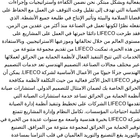
بفعالية وبشكل مبتكر. نحن نضمن الكفاءة واستراتيجيات وإجراءات
الصيانة التي تهدف إلى تقليل وقت التوقف عن العمل مع الحفاظ على
قضايا السلامة والبيئة وتأثير الإنتاج في طليعة جميع الأنشطة. الذي
نفعله نظرًا لكونها تعمل في الصناعة منذ أكثر من عقدين من الزمن،
فقد طرحت LIFECO دائمًا خبرتها في العمل على المشاريع على
مستوى العالم من خلال تحالفاتها وموزعيها الاستراتيجيين. وبالاستفادة
من هذه الخبرة، تمكنت LIFECO من تقديم مجموعة متنوعة من
الخدمات التي تتيح التنفيذ الفعال لأنظمة الحماية من الحرائق لعملائها
عبر مختلف مجالات الصناعة. التصميم الهندسي تعد خدمات التصميم
الهندسي جزءًا حيويًا من الأعمال الأساسية لشركة LIFECO. يمكن أن
توفر LIFECO الحل الأكثر فعالية من حيث التكلفة لأنظمة مكافحة
الحرائق الخاصة بك لضمان الامتثال للتصميم الدولي. استشارات صيانة
أنظمة الحماية من الحرائق تساعد خدمة استشارات الصيانة التي
تقدمها LIFECO الشركات على تخطيط وتنفيذ أنظمة إدارة الصيانة
لتلبية احتياجات المؤسسات. تكامل النظام وإدارة المشاريع تتمتع
شركة LIFECO بخبرة هندسية واسعة مع سنوات عديدة من الخبرة في
توفير الحماية من الحرائق لمجموعة متنوعة من المرافق. التصنيع
والتوريد يقع التصنيع والتوريد العالميان في قلب التزامنا بمساعدة