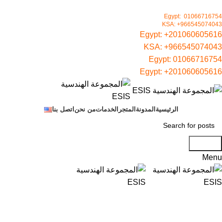
KSA: +966545074043
+201060605616
KSA:
+966545074043
01066716754
+201060605616
الرئيسية
المدونة
المتجر
الخدمات
من نحن
اتصل بنا
Search
Menu
Click to enlarge