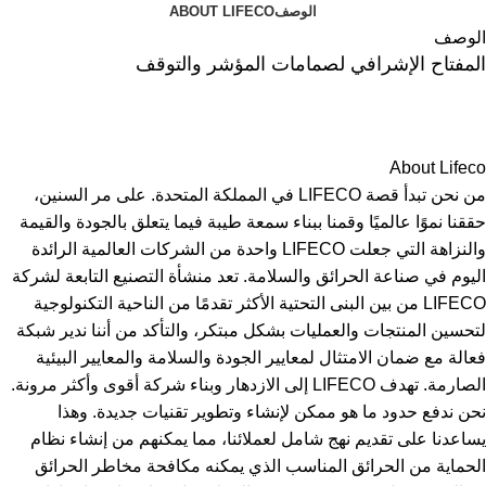
الوصف
ABOUT LIFECO
الوصف
المفتاح الإشرافي لصمامات المؤشر والتوقف
About Lifeco
من نحن تبدأ قصة LIFECO في المملكة المتحدة. على مر السنين،
حققنا نموًا عالميًا وقمنا ببناء سمعة طيبة فيما يتعلق بالجودة والقيمة
والنزاهة التي جعلت LIFECO واحدة من الشركات العالمية الرائدة
اليوم في صناعة الحرائق والسلامة. تعد منشأة التصنيع التابعة لشركة
LIFECO من بين البنى التحتية الأكثر تقدمًا من الناحية التكنولوجية
لتحسين المنتجات والعمليات بشكل مبتكر، والتأكد من أننا ندير شبكة
فعالة مع ضمان الامتثال لمعايير الجودة والسلامة والمعايير البيئية
الصارمة. تهدف LIFECO إلى الازدهار وبناء شركة أقوى وأكثر مرونة.
نحن ندفع حدود ما هو ممكن لإنشاء وتطوير تقنيات جديدة. وهذا
يساعدنا على تقديم نهج شامل لعملائنا، مما يمكنهم من إنشاء نظام
الحماية من الحرائق المناسب الذي يمكنه مكافحة مخاطر الحرائق