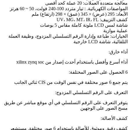
معالجة متعددة العملات: 20 عملة كحد أقصى
المواصفات الكهربائية. : تيار متردد 100-240 فولت، 50 ~ 60 هرتز
الأبعاد: 295 (عرض) × 345 (عمق) × 298 (ارتفاع) ملم
كشف التزييف: UV، MG، MT، IR، FL
شاشة لمس LCD ملونة كاملة مقاس 5 بوصات
عملية موازية
الخيارات: طباعة وإدارة الرقم التسلسلي المزدوج، وظيفة العملة
التلقائية، شاشة LCD خارجية
أداء خارق:
أداء أسرع وأفضل باستخدام أحدث إصدار من xilinx zynq soc
6 الحصول على الصور المختلفة:
يتم جمع 6 صور مختلفة في نفس الوقت من CIS ثنائي الجانب
التعرف على الرقم التسلسلي المزدوج:
يتوفر التعرف على الرقم التسلسلي في أي موقع مباشر عن طريق
مسح الصور على الوجهين
كشف الأصالة:
كشف دقيق وموثوق للأصالة باستخدام 6 صور مختلفة. مستشعر