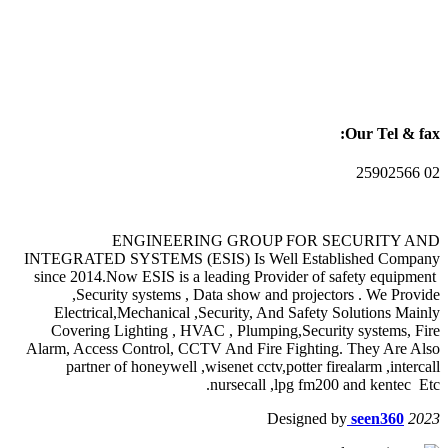
Our Tel & fax:
02 25902566
ENGINEERING GROUP FOR SECURITY AND
INTEGRATED SYSTEMS (ESIS) Is Well Established Company
since 2014.Now ESIS is a leading Provider of safety equipment
,Security systems , Data show and projectors . We Provide
Electrical,Mechanical ,Security, And Safety Solutions Mainly
Covering Lighting , HVAC , Plumping,Security systems, Fire
Alarm, Access Control, CCTV And Fire Fighting. They Are Also
partner of honeywell ,wisenet cctv,potter firealarm ,intercall
nursecall ,lpg fm200 and kentec Etc.
Designed by
seen360
2023