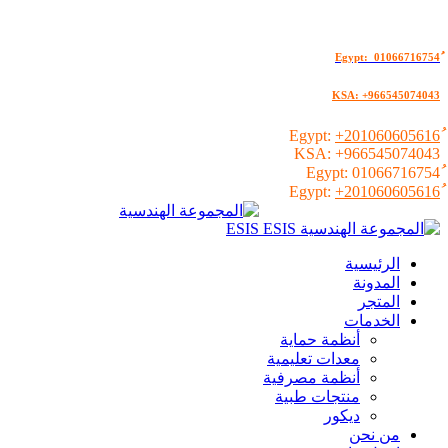
KSA: +966545074043
+201060605616
KSA:
+966545074043
01066716754
+201060605616
الرئيسية
المدونة
المتجر
الخدمات
أنظمة حماية
معدات تعليمية
أنظمة مصرفية
منتجات طبية
ديكور
من نحن