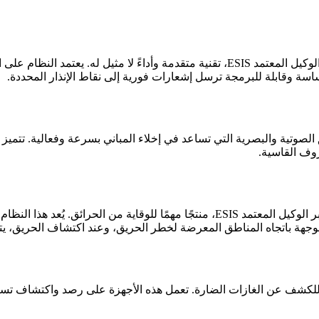
يقدم نظام انذار الحريق الذكي من شركة Potter، المتاح في مصر عبر الوكيل المعتمد ESIS،
سة وقابلة للبرمجة ترسل إشعارات فورية إلى نقاط الإنذار المحددة.
ل الوكيل المعتمد ESIS، أجهزة انذار الحريق الصوتية والبصرية التي تساعد في إخلاء المباني
روف القاسية.
يعتبر نظام الرش المائي التلقائي من شركة Potter، المتاح في مصر عبر الوكيل المعتمد IS
ة باتجاه المناطق المعرضة لخطر الحريق، وعند اكتشاف الحريق، يتم ت
تعاون مع الوكيل المعتمد ESIS، أجهزة متطورة للكشف عن الغازات الضارة. تعمل هذه الأجهزة