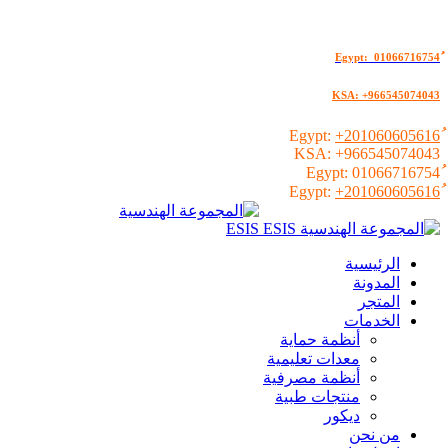
KSA: +966545074043
+201060605616
KSA:
+966545074043
01066716754
+201060605616
الرئيسية
المدونة
المتجر
الخدمات
أنظمة حماية
معدات تعليمية
أنظمة مصرفية
منتجات طبية
ديكور
من نحن