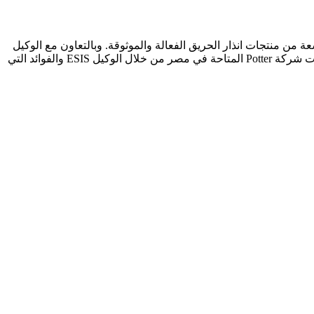
لحرائق أمرًا حيويًا في أي بيئة. ومن أجل ضمان سلامة الأرواح والممتلكات، تقدم شركة Potter مجموعة واسعة من منتجات انذار الحريق الفعالة والموثوقة. وبالتعاون مع الوكيل
المعتمد ESIS في مصر، يمكن الحصول على هذه المنتجات بسهولة واستفادة من خدمات متميزة. في هذا المقال، سنستعرض بعضًا من منتجات شركة Potter المتاحة في مصر من خلال الوكيل ESIS والفوائد التي