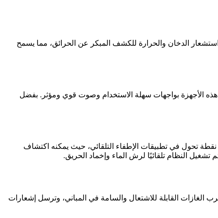
 تقنية متقدمة وأداءً لا مثيل له. يعتمد النظام على استشعار الدخان والحرارة للكشف المبكر عن الحرائق، مما يسمح
 بسرعة وفعالية. تتميز هذه الأجهزة بواجهات سهلة الاستخدام وصوت قوي ومؤثر. بفضل
ES، منتجًا مهمًا للوقاية من الحرائق. يُعد هذا النظام نقطة تحول في تطبيقات الإطفاء التلقائي، حيث يمكنه اكتشاف
شغيل النظام تلقائيًا لرش الماء وإخماد الحريق.
 على رصد واكتشاف تسرب الغازات القابلة للاشتعال والسامة في المباني، وترسل إشعارات