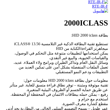
RTE-IR-F
2000ICLASS
بطاقة HID 2000 iclass:
تستطيع تقنية البطاقة الذكية غير التلامسية iCLASS® 13.56
ميجاهرتز القراءة/الكتابة من HID
يمكن استخدامها لتطبيقات متنوعة مثل التحكم في الوصول،
والقياسات الحيوية، والبيع غير النقدي،
وسائل النقل العام وتذاكر الطيران وبرامج ولاء العملاء. عديد،
تعمل الملفات المنفصلة بشكل آمن على تمكين العديد من
التطبيقات ودعم النمو المستقبلي.
معلومات حول بطاقة HID 2000 iclass معلومات حول:
تقنية موثوقة ومثبتة – توفر نطاق قراءة متسق للغاية. غير متأثر
عن طريق حماية الجسم أو الظروف البيئية المتغيرة.
رفيع – يمكن حمله ببطاقات الائتمان في المحفظة أو المحفظة.
استخدم مع حزام و
مقطع كشارة معرف الصورة.
عمر طويل – يسمح التصميم السلبي الخالي من البطارية بحد أدنى