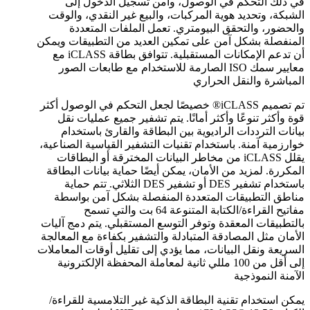
في ذلك التحكم في الوصول، وأمن تسجيل الدخول إلى
الشبكة، وتحديد هوية المركبات، والبيع غير النقدي، والوقت
والحضور، والتحقق البيومتري. تعمل الملفات المتعددة
المنفصلة بشكل آمن على تمكين العديد من التطبيقات ويمكن
أن تدعم الإمكانات المستقبلية. تتوافق بطاقة iCLASS مع
معايير سمك ISO الصارمة للاستخدام مع طابعات الصور
المباشرة والنقل الحراري
تم تصميم iCLASS® خصيصًا لجعل التحكم في الوصول أكثر
قوة وأكثر تنوعًا وأكثر أمانًا. يتم تشفير جميع عمليات نقل
بيانات الترددات الراديوية بين البطاقة والقارئ باستخدام
خوارزمية آمنة. باستخدام تقنيات التشفير القياسية الصناعية،
يقلل iCLASS من مخاطر البيانات المخترقة أو البطاقات
المكررة. لمزيد من الأمان، يمكن أيضًا حماية بيانات البطاقة
باستخدام تشفير DES أو تشفير DES الثلاثي. تتم حماية
مناطق التطبيقات المتعددة المنفصلة بشكل آمن بواسطة
مفاتيح القراءة/الكتابة المتنوعة 64 بت والتي تسمح
بالتطبيقات المعقدة وتوفر التوسع المستقبلي. يتم دمج آليات
الأمان مثل المصادقة المتبادلة والتشفير بكفاءة مع المعالجة
السريعة ونقل البيانات، مما يؤدي إلى تقليل أوقات المعاملات
إلى أقل من 100 مللي ثانية لمعاملة المحفظة الإلكترونية
الآمنة النموذجية
يمكن استخدام تقنية البطاقة الذكية غير التلامسية للقراءة/