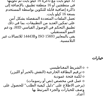
32 كيلو بايت مع ذاكرة 16 كيلو بايت تم تكوينها
في منطقتين أو 16 منطقة تطبيق، بالإضافة إلى
ذاكرة إضافية قابلة للتكوين بواسطة المستخدم
بسعة 16 كيلو بايت.
تعمل الملفات المتعددة المنفصلة بشكل آمن
على تمكين العديد من التطبيقات، بما في ذلك
تطبيق التحكم في الوصول القياسي HID، ودعم
النمو المستقبلي.
يفي بالمعايير ISO 15693 و14443B للاتصالات غير
التلامسية.
خيارات
o الشريط المغناطيسي
o ترقيم البطاقة الخارجية (النقش بالحبر أو الليزر)
o لكمة فتحة عمودية
o عمل فني مخصص (نص أو رسومات)
(يرجى الاطلاع على “دليل كيفية الطلب” للحصول على
وصف للخيارات والجزء المرتبط بها
أعداد.