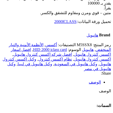
يقدر بـ 100000
يقرأ.
متين – قوي ومرن ومقاوم للتشقق والكسر.
تحميل ورقة البيانات:
:
2000ICLASS
Brand
هانيويل
رمز المنتج:
M5SSX8
التصنيفات:
أكسس
,
الأنظمة الأمنية والتيار
المنخفض
,
هانيويل
الوسوم:
HID 2000 iclass card
,
افضل اسعار
اكسس كنترول هانيويل
,
افضل شركه اكسس كنترول هانيويل
,
اكسس كنترول هانيويل
,
نظام اكسس كنترول
,
وكيل اكسس كنترول
هانيويل
,
وكيل هانيويل في السعودية
,
وكيل هانيويل في ليبيا
,
وكيل
هانيويل في مصر
Share:
الوصف
الوصف
السمات: