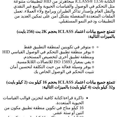
الكتابة iCLASS® 13.56 ميجاهرتز من HID لتطبيقات متنوعة
مثل التحكم في الوصول والقياسات الحيوية والبيع غير النقدي
والنقل العام وإصدار تذاكر الطيران وبرامج ولاء العملاء. تعمل
الملفات المتعددة المنفصلة بشكل آمن على تمكين العديد من
التطبيقات ودعم النمو المستقبلي.
تتمتع جميع بيانات اعتماد ICLASS بحجم 2K بت (256 بايت)
بالميزات التالية:
o متوفر في تكوينين لمنطقة التطبيق فقط
o يوفر منطقة تطبيق التحكم في الوصول القياسي HID
ومنطقة تطبيق أخرى لتخصيص المستخدم.
o يفي بمعيار ISO 15693 للاتصالات اللاتلامسية.
o يوفر وسيلة فعالة من حيث التكلفة لتحسين أمان
تثبيت التحكم في الوصول الخاص بك
تتمتع جميع بيانات اعتماد ICLASS بحجم 16 كيلو بت (2 كيلو بايت)
و32 كيلو بايت (4 كيلو بايت) بالميزات التالية:
ذاكرة قراءة/كتابة كافية لتخزين قوالب القياسات
الحيوية المتعددة.
16 كيلو متاح في تكوين منطقة تطبيق مكون من
اثنين أو ستة عشر.