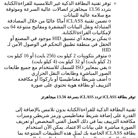
توفر تقنية البطاقة الذكية غير التلامسية للقراءة/الكتابة
بتردد 13.56 ميجاهرتز اتصالات عالية السرعة وموثوقة
مع سلامة عالية للبيانات
o تضمن تقنية iCLASS أمانًا عاليًا من خلال المصادقة
المتبادلة ونقل البيانات المشفرة ومفاتيح متنوعة 64 بت
لإمكانيات القراءة/الكتابة.
o يمكن برمجة أي تنسيق HID موجود في المصنع أو
الحقل في منطقة تطبيق التحكم في الوصول الآمن لـ
HID
o متوفر بتكوينات 2 كيلو بت (256 بايت) أو 16 كيلو بت
(2 كيلو بايت) أو 32 كيلو بت (4 كيلو بايت)
o يفي بمعايير ISO للسمك للاستخدام مع جميع طابعات
الصور المباشرة وطابعات النقل الحراري
o أضف شريطًا مغناطيسيًا أو باركودًا أو مكافحة
التزييف أو بطاقة هوية تحتوي على صورة
توفر بطاقة iCLASS تردد iCLASS بسرعة 13.56 ميجاهرتز
تقنية البطاقة الذكية للقراءة/الكتابة بدون تلامس بالإضافة إلى
القدرة على إضافة شريط مغناطيسي ورمز شريطي وميزات
مكافحة التزييف بما في ذلك العمل الفني المخصص أو تعريف
الصورة مباشرة على بيانات الاعتماد. يمكن الآن استخدام
بطاقة iCLASS الخاصة بك لمثل هذه التطبيقات المتنوعة بما