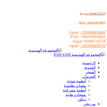
KSA: +966545074043
+201060605616
KSA:
+966545074043
01066716754
+201060605616
الرئيسية
المدونة
المتجر
الخدمات
أنظمة حماية
معدات تعليمية
أنظمة مصرفية
منتجات طبية
ديكور
من نحن