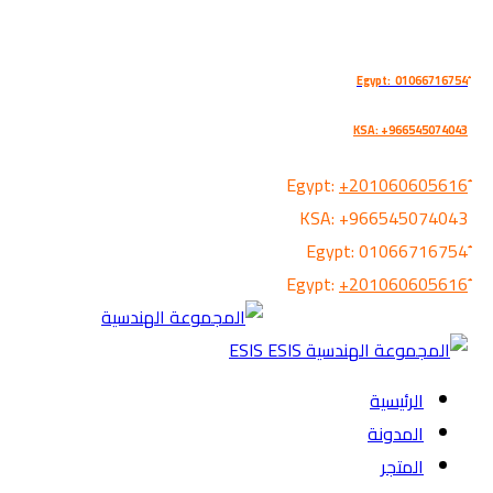
KSA: +966545074043
+201060605616
KSA:
+966545074043
01066716754
+201060605616
الرئيسية
المدونة
المتجر