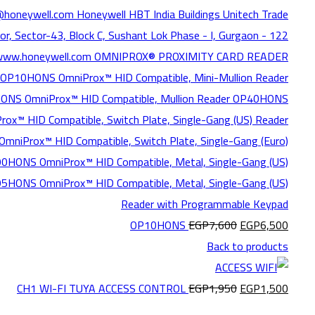
OP10HONS
EGP
7,600
EGP
6,500
Back to products
CH1 WI-FI TUYA ACCESS CONTROL
EGP
1,950
EGP
1,500