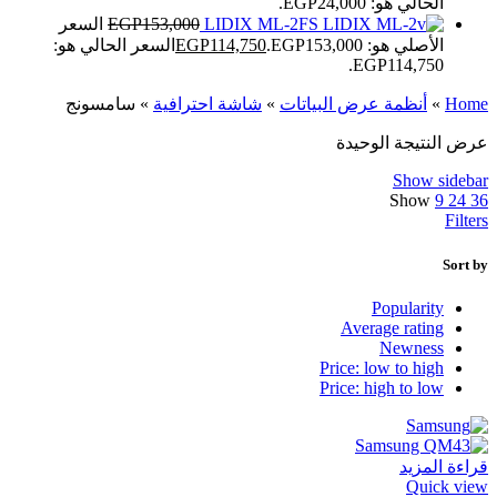
الحالي هو: EGP24,000.
LIDIX ML-2FS
153,000
EGP
السعر
الأصلي هو: EGP153,000.
114,750
EGP
السعر الحالي هو:
EGP114,750.
Home
»
أنظمة عرض البياتات
»
شاشة احترافية
»
سامسونج
عرض النتيجة الوحيدة
Show sidebar
Show
9
24
36
Filters
Sort by
Popularity
Average rating
Newness
Price: low to high
Price: high to low
قراءة المزيد
Quick view