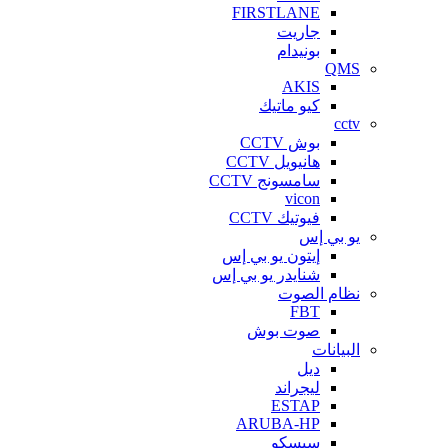
FIRSTLANE
جاريت
بونيدام
QMS
AKIS
كيو ماتيك
cctv
بوش CCTV
هانيويل CCTV
سامسونج CCTV
vicon
فيوتيك CCTV
يو بي إس
إيتون يو بي إس
شنايدر يو بي إس
نظام الصوت
FBT
صوت بوش
البيانات
ديل
ليجراند
ESTAP
ARUBA-HP
سيسكو