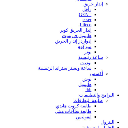
إنذار حريق
رافل
GENT
esser
Lifeco
إنذار الحريق كوبر
هانيويل فارنهيت
إدواردز إنذار الحريق
ميركوم
بوتر
ساعة رئيسية
بوديت
ساعة ويستر ستراند الرئيسية
أكسس
بوش
هانيويل
rbh
البرامج والتطبيقات
طابعة البطاقات
طابعة كروت هايدي
طابعة بطاقات هيتي
إيفوليس
البترول
الحلول المصرفية