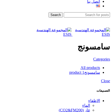
اتصل بنا
Search
سامسونج
Categories
All
products
سامسونج
1 product
Close
التصنيفات
الاطفاء
الماء
غاز (CO2&FM200)