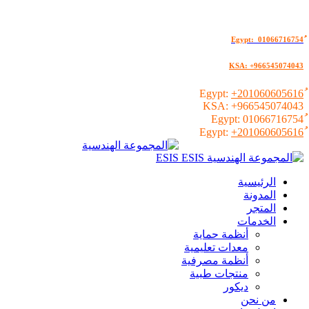
KSA: +966545074043
+201060605616
KSA:
+966545074043
01066716754
+201060605616
الرئيسية
المدونة
المتجر
الخدمات
أنظمة حماية
معدات تعليمية
أنظمة مصرفية
منتجات طبية
ديكور
من نحن