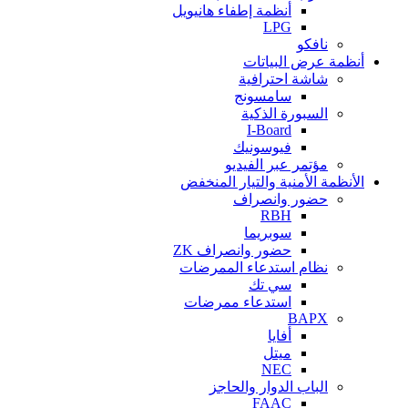
أنظمة إطفاء هانيويل
LPG
نافكو
أنظمة عرض البياتات
شاشة احترافية
سامسونج
السبورة الذكية
I-Board
فيوسونيك
مؤتمر عبر الفيديو
الأنظمة الأمنية والتيار المنخفض
حضور وانصراف
RBH
سوبريما
حضور وانصراف ZK
نظام استدعاء الممرضات
سي تك
استدعاء ممرضات
BAPX
أفايا
ميتل
NEC
الباب الدوار والحاجز
FAAC