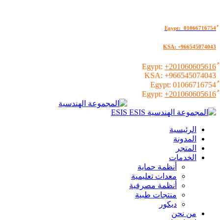
KSA: +966545074043
+201060605616
KSA:
+966545074043
01066716754
+201060605616
الرئيسية
المدونة
المتجر
الخدمات
أنظمة حماية
معدات تعليمية
أنظمة مصرفية
منتجات طبية
ديكور
من نحن