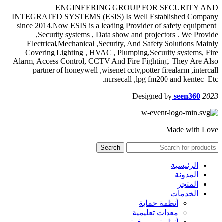
ENGINEERING GROUP FOR SECURITY AND
INTEGRATED SYSTEMS (ESIS) Is Well Established Company
since 2014.Now ESIS is a leading Provider of safety equipment
,Security systems , Data show and projectors . We Provide
Electrical,Mechanical ,Security, And Safety Solutions Mainly
Covering Lighting , HVAC , Plumping,Security systems, Fire
Alarm, Access Control, CCTV And Fire Fighting. They Are Also
partner of honeywell ,wisenet cctv,potter firealarm ,intercall
nursecall ,lpg fm200 and kentec Etc.
Designed by
seen360
2023
Made with Love
Search
الرئيسية
المدونة
المتجر
الخدمات
أنظمة حماية
معدات تعليمية
أنظمة مصرفية