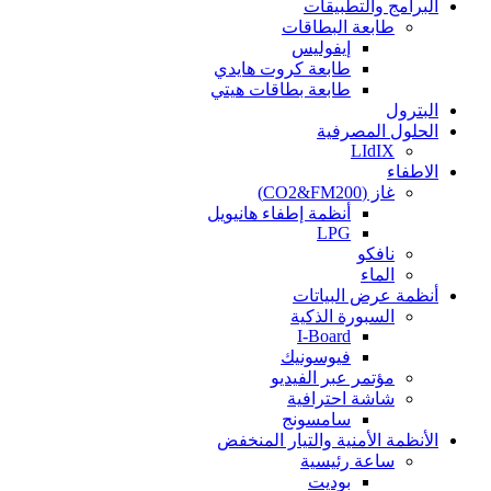
البرامج والتطبيقات
طابعة البطاقات
إيفوليس
طابعة كروت هايدي
طابعة بطاقات هيتي
البترول
الحلول المصرفية
LIdIX
الاطفاء
غاز (CO2&FM200)
أنظمة إطفاء هانيويل
LPG
نافكو
الماء
أنظمة عرض البياتات
السبورة الذكية
I-Board
فيوسونيك
مؤتمر عبر الفيديو
شاشة احترافية
سامسونج
الأنظمة الأمنية والتيار المنخفض
ساعة رئيسية
بوديت