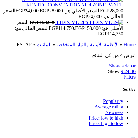
KENTEC CONVENTIONAL 4 ZONE PANEL
28,000
EGP
السعر الأصلي هو: EGP28,000.
24,000
EGP
السعر
الحالي هو: EGP24,000.
LIDIX ML-2FS
153,000
EGP
السعر
الأصلي هو: EGP153,000.
114,750
EGP
السعر الحالي هو:
EGP114,750.
Home
»
الأنظمة الأمنية والتيار المنخفض
»
البيانات
»
ESTAP
عرض ⁦4⁩ من كل النتائج
Show sidebar
Show
9
24
36
Filters
Sort by
Popularity
Average rating
Newness
Price: low to high
Price: high to low