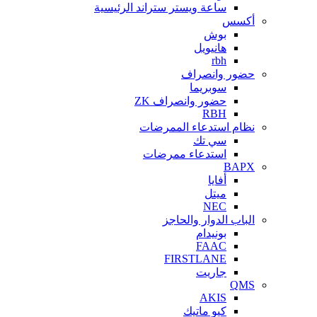
ساعة ويستر ستراند الرئيسية
أكسس
بوش
هانيويل
rbh
حضور وانصراف
سوبريما
حضور وانصراف ZK
RBH
نظام استدعاء الممرضات
سي تك
استدعاء ممرضات
BAPX
أفايا
ميتل
NEC
الباب الدوار والحاجز
بونيدام
FAAC
FIRSTLANE
جاريت
QMS
AKIS
كيو ماتيك