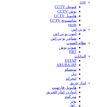
cctv
فيوتيك CCTV
بوش CCTV
هانيويل CCTV
سامسونج CCTV
vicon
يو بي إس
إيتون يو بي إس
شنايدر يو بي إس
نظام الصوت
صوت بوش
FBT
البيانات
ESTAP
ARUBA-HP
سيسكو
ديل
ليجراند
إنذار حريق
هانيويل فارنهيت
إدواردز إنذار الحريق
ميركوم
بوتر
رافل