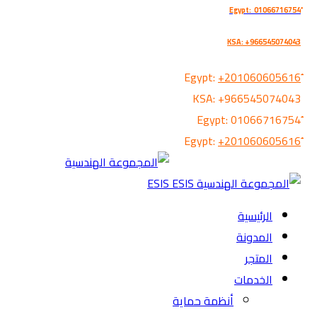
KSA: +966545074043
+201060605616
KSA:
+966545074043
01066716754
+201060605616
الرئيسية
المدونة
المتجر
الخدمات
أنظمة حماية