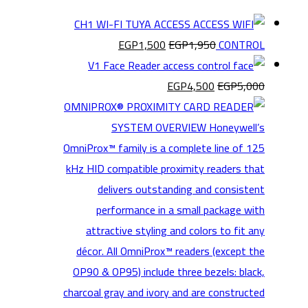
CH1 WI-FI TUYA ACCESS
EGP
1,500
EGP
1,950
CONTROL
V1 Face Reader
EGP
4,500
EGP
5,000