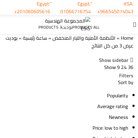
KSA:
بوديت
+201060605616
01066716754
+966545074043
Categories
ALL
PRODUCTS
بوديت
3 PRODUCTS
Home
»
الأنظمة الأمنية والتيار المنخفض
»
ساعة رئيسية
»
بوديت
عرض ⁦3⁩ من كل النتائج
Show sidebar
Show
9
24
36
Filters
Sort by
Popularity
Average rating
Newness
Price: low to high