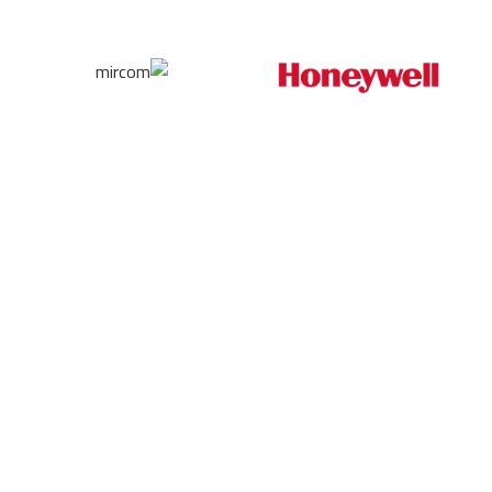
Contact us
Our Email:
info@esis-egy.com
Libya
Libya, Tripoli, New Zanata
Our phone number: