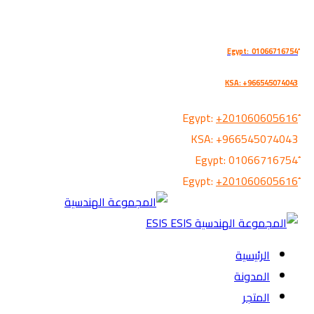
KSA: +966545074043
+201060605616
KSA:
+966545074043
01066716754
+201060605616
الرئيسية
المدونة
المتجر