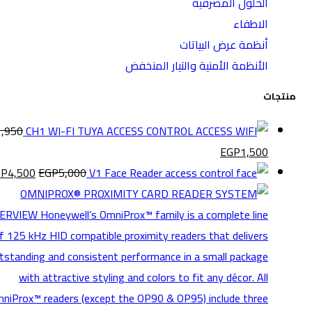
الحلول المصرفية
الاطفاء
أنظمة عرض البياتات
الأنظمة الأمنية والتيار المنخفض
منتجات
1,950
CH1 WI-FI TUYA ACCESS CONTROL
EGP
1,500
GP
4,500
EGP
5,000
V1 Face Reader