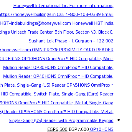
EGP
6,500
EGP
7,600
OP10HONS