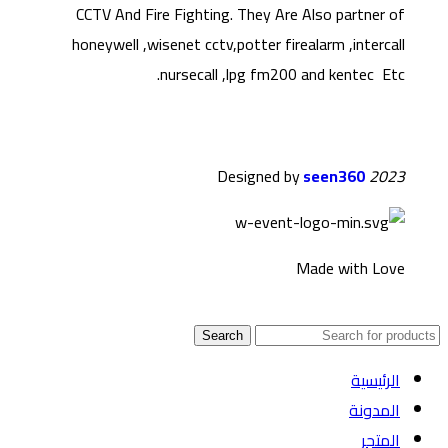
CCTV And Fire Fighting. They Are Also partner of
honeywell ,wisenet cctv,potter firealarm ,intercall
nursecall ,lpg fm200 and kentec Etc.
Designed by
seen360
2023
Made with Love
Search
الرئيسية
المدونة
المتجر