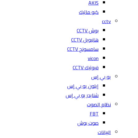
AKIS
كيو ماتيك
cctv
بوش CCTV
هانيويل CCTV
سامسونج CCTV
vicon
فيوتيك CCTV
يو بي إس
إيتون يو بي إس
شنايدر يو بي إس
نظام الصوت
FBT
صوت بوش
البيانات