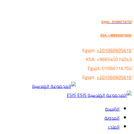
KSA: +966545074043
+201060605616
KSA:
+966545074043
01066716754
+201060605616
الرئيسية
المدونة
المتجر