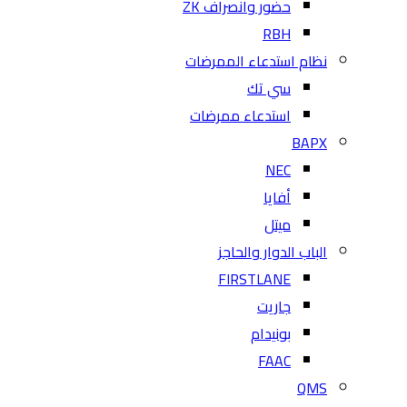
حضور وانصراف ZK
RBH
نظام استدعاء الممرضات
سي تك
استدعاء ممرضات
BAPX
NEC
أفايا
ميتل
الباب الدوار والحاجز
FIRSTLANE
جاريت
بونيدام
FAAC
QMS