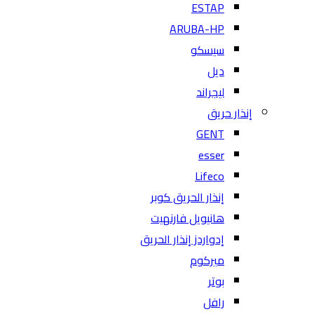
ESTAP
ARUBA-HP
سيسكو
ديل
ليجراند
إنذار حريق
GENT
esser
Lifeco
إنذار الحريق كوبر
هانيويل فارنهيت
إدواردز إنذار الحريق
ميركوم
بوتر
رافل