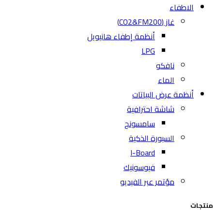
الاطفاء
غاز (CO2&FM200)
أنظمة إطفاء هانيويل
LPG
نافكو
الماء
أنظمة عرض البياتات
شاشة احترافية
سامسونج
السبورة الذكية
I-Board
فيوسونيك
مؤتمر عبر الفيديو
منتجات