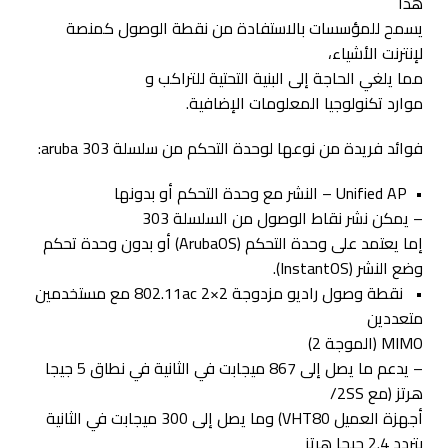
هذا
يسمح للمؤسسات بالاستفادة من نقطة الوصول كمنصة
لإنترنت الأشياء،
مما يلغي الحاجة إلى البنية التحتية للتراكب و
موارد تكنولوجيا المعلومات الإضافية.
فوائد فريدة من نوعها لوحدة التحكم من سلسلة aruba 303:
• Unified AP – النشر مع وحدة التحكم أو بدونها
– يمكن نشر نقاط الوصول من السلسلة 303
إما يعتمد على وحدة التحكم (ArubaOS) أو بدون وحدة تحكم
وضع النشر (InstantOS).
• نقطة وصول راديو مزدوجة 2×2 802.11ac مع مستخدمين
متعددين
MIMO (الموجة 2)
– يدعم ما يصل إلى 867 ميجابت في الثانية في نطاق 5 جيجا
هرتز (مع 2SS/
أجهزة العميل VHT80) وما يصل إلى 300 ميجابت في الثانية
بتردد 2.4 جيجا هرتز