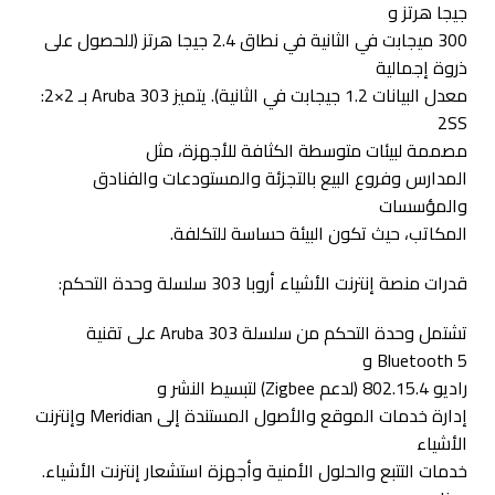
جيجا هرتز و
300 ميجابت في الثانية في نطاق 2.4 جيجا هرتز (للحصول على
ذروة إجمالية
معدل البيانات 1.2 جيجابت في الثانية). يتميز Aruba 303 بـ 2×2:
2SS
مصممة لبيئات متوسطة الكثافة للأجهزة، مثل
المدارس وفروع البيع بالتجزئة والمستودعات والفنادق
والمؤسسات
المكاتب، حيث تكون البيئة حساسة للتكلفة.
قدرات منصة إنترنت الأشياء أروبا 303 سلسلة وحدة التحكم:
تشتمل وحدة التحكم من سلسلة Aruba 303 على تقنية
Bluetooth 5 و
راديو 802.15.4 (لدعم Zigbee) لتبسيط النشر و
إدارة خدمات الموقع والأصول المستندة إلى Meridian وإنترنت
الأشياء
خدمات التتبع والحلول الأمنية وأجهزة استشعار إنترنت الأشياء.