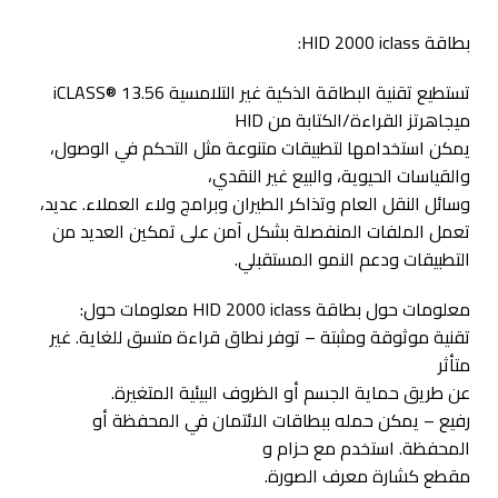
بطاقة HID 2000 iclass:
تستطيع تقنية البطاقة الذكية غير التلامسية iCLASS® 13.56
ميجاهرتز القراءة/الكتابة من HID
يمكن استخدامها لتطبيقات متنوعة مثل التحكم في الوصول،
والقياسات الحيوية، والبيع غير النقدي،
وسائل النقل العام وتذاكر الطيران وبرامج ولاء العملاء. عديد،
تعمل الملفات المنفصلة بشكل آمن على تمكين العديد من
التطبيقات ودعم النمو المستقبلي.
معلومات حول بطاقة HID 2000 iclass معلومات حول:
تقنية موثوقة ومثبتة – توفر نطاق قراءة متسق للغاية. غير
متأثر
عن طريق حماية الجسم أو الظروف البيئية المتغيرة.
رفيع – يمكن حمله ببطاقات الائتمان في المحفظة أو
المحفظة. استخدم مع حزام و
مقطع كشارة معرف الصورة.