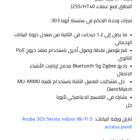
النطاق (مع عملاء 2SS/HT40)
ميزات وحدة التحكم في سلسلة أروبا 303:
• ما يصل إلى 1.2 جيجابت في الثانية من معدل ذروة البيانات
الإجمالي
• قم بتوصيل نقطة وصول أخرى باستخدام منفذ خروج PoE
الثانوي
• راديو Zigbee وBluetooth 5 مدمج لإنترنت الأشياء
الاتصال
• حل مشكلات العميل الثابتة باستخدام تقنية MU-MIMO
ClientMatch
• يشارك في التقسيم الديناميكي لأروبا
حل
تنزيل ورقة البيانات:
Aruba 303 Series indoor Wi-Fi 5
access point