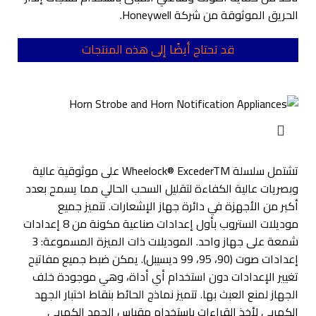
الحريق الموثوقة من شركة Honeywell.
قد تحتاج أيضًا إلى هذه المنتجات
تشتمل سلسلة Wheelock® ExcederTM على موثوقية عالية
وبصريات عالية الكفاءة لتقليل السحب الحالي مما يسمح بعدد
أكبر من الأجهزة في دائرة جهاز الإشعارات. تتميز جميع
موديلات الستروب بأول إعدادات صناعية مكونة من 8 إعدادات
شمعة على جهاز واحد. الموديلات ذات الميزة المسموعة: 3
إعدادات صوت (90، 95، 99 ديسيبل). يمكن ضبط جميع مفاتيح
تغيير الإعدادات دون استخدام أي أداة، وهي موجودة خلف
الجهاز لمنع العبث بها. تتميز نماذج الحائط بنقاط اختبار الجهد
الكهربي لأخذ القراءات باستخدام مقياس الجهد الكهربي