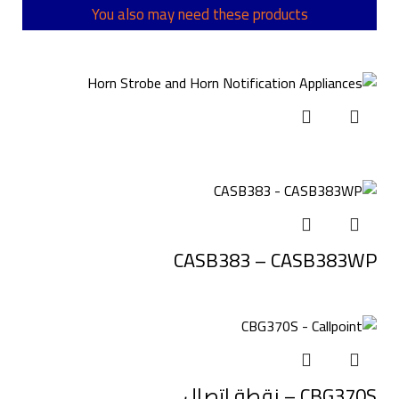
You also may need these products
CASB383 – CASB383WP
CBG370S – نقطة اتصال