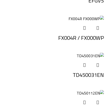
EFGVS
FX004R / FX000WP
TD450031EN