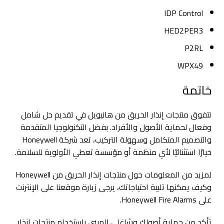
IDP Control
HED2PER3
P2RL
WPX49
خاتمة
تتفوق منتجات إنذار الحريق من هانيويل في تقديم حل شامل
وفعال لحماية الأصول والأفراد. بفضل التكنولوجيا المتقدمة
والتصميم المتكامل وسهولة التركيب، تعد شركة Honeywell
خيارًا استثنائيًا لأي منظمة أو مؤسسة تعطي الأولوية للسلامة.
لمزيد من المعلومات حول منتجات إنذار الحريق من Honeywell
وكيف يمكنها تلبية احتياجاتك، يرجى زيارة موقعنا على الإنترنت
على Honeywell Fire Alarms.
تأكد من حماية أصولك وشاغلي المبنى باستخدام منتجات إنذار