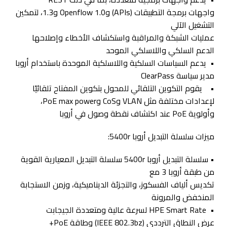
واجهات برمجة التطبيقات (APIs) وOpenflow 1.0 و1.3، لتمكين
التشغيل الآلي
عمليات الشبكة والمراقبة واستكشاف الأخطاء وإصلاحها
الدعم السلكي واللاسلكي الموحد
• يدعم السياسات السلكية واللاسلكية الموحدة باستخدام أروبا
مدير سياسة ClearPass
• يقوم التكوين التلقائي للمحول بتكوين المفتاح تلقائيًا
لإعدادات مختلفة مثل VLAN وCoS وPoE max power،
وأولوية PoE عند اكتشاف نقطة وصول في أروبا
ميزات سلسلة التبديل أروبا 5400r:
• سلسلة التبديل أروبا 5400r سلسلة التبديل المعيارية القوية
من طبقة أروبا 3 مع
تكديس ألياف الفسكوز، والتجزئة الديناميكية، وزمن الاستجابة
المنخفض والمرونة
• HPE Smart Rate لسرعة عالية ومتعددة الجيجابت
عرض النطاق الترددي (IEEE 802.3bz) وطاقة PoE+