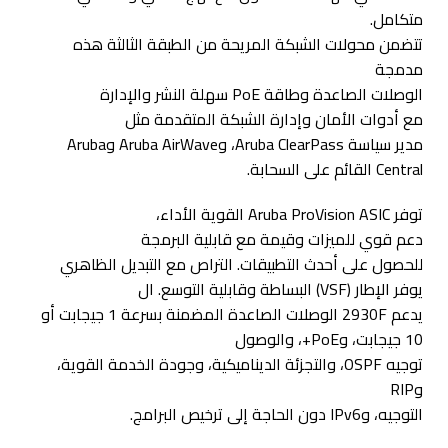
متكامل.
تتضمن محولات الشبكة المريحة من الطبقة الثالثة هذه
مدمجة
الوصلات الصاعدة وطاقة PoE سهلة النشر والإدارة
مع أدوات الأمان وإدارة الشبكة المتقدمة مثل
مدير سياسة Aruba ClearPass، وAruba AirWave وAruba
Central القائم على السحابة.
توفر Aruba ProVision ASIC القوية الأداء،
دعم قوي للميزات وقيمة مع قابلية البرمجة
للحصول على أحدث التطبيقات. التراص مع التبديل الظاهري
يوفر الإطار (VSF) البساطة وقابلية التوسع. ال
يدعم 2930F الوصلات الصاعدة المضمنة بسرعة 1 جيجابت أو
10 جيجابت، وPoE+، والوصول
توجيه OSPF، والتجزئة الديناميكية، وجودة الخدمة القوية،
وRIP
التوجيه، وIPv6 دون الحاجة إلى ترخيص البرامج.