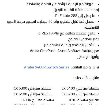
• مرونة مع الإدارة الزائدة عن الحاجة والساخنة
إمدادات الطاقة القابلة للتبديل
• ما يصل إلى 288 منفذ PoE+
• معدل خط قابل للتطوير يبلغ 40 جيجابت لتجميع حركة المرور
اللاسلكية
• برامج محددة جاهزة مع REST APIs و
دعم التدفق المفتوح
• الأمان المتقدم وإدارة الشبكة عبر
مدير سياسة Aruba ClearPass، Aruba AirWave
وأروبا الوسطى
تنزيل ورقة البيانات:
Aruba 5400R Switch Series
منتجات ذات صله:
سلسلة سويتش CX 6400 سلسلة سويتش CX 6300
سلسلة سويتش CX 6200 سلسلة سويتش CX 6100
مفاتيح سلسلة 3810 سلسلة مفاتيح 5400R