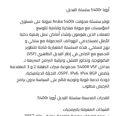
أروبا 5400r سلسلة التبديل:
توفر سلسلة محولات Aruba 5400r مرونة على مستوى
المؤسسات مع مرونة مبتكرة وقابلية للتوسع
للعملاء الذين يقومون بإنشاء أماكن عمل رقمية ذكية
الأمثل لمستخدمي الهواتف المحمولة مع سلكي و
نهج لاسلكي. هذه السلسلة المعيارية قابلة للتطوير
التجميع مع التراص في إطار التبديل الظاهري (VSF).
التكنولوجيا، وتجاوز الفشل، وترقية البرامج السريعة لـ
مداخن 5400R VSF. مجموعة ميزات الطبقة 2 و 3 المتقدمة
يتضمن OSPF، IPv6، IPv4 BGP، التجزئة الديناميكية،
جودة خدمة قوية وتوجيه قائم على السياسة بدون برامج
الترخيص مطلوب.
القدرات المحسنة سلسلة التبديل أروبا 5400r:
الشبكات المعرفة بالبرمجيات
• يدعم واجهات برمجية متعددة، بما في ذلك REST