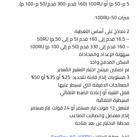
5 م-50 م) أو 100RU (160 قدم-300 قدم/50 م-100 م).
ميزات 50-100RU:
2 نماذج على أساس التغطية:
– 16.5 قدم إلى 160 قدم (5 م إلى 50 م) 50RU
– 160 قدم إلى 330 قدم (50 م إلى 100 م) 100RU
سهولة الإعداد والمحاذاة
السكن المدمج واحد
تم تضمين مرشح اختبار التعتيم المُعاير
3 مستويات إنذار قابلة للتحديد: 25% أو 35% أو 50%
المعالجات الدقيقة التي تسيطر عليها
قفل التنبيه أو إعادة الضبط التلقائي
السيطرة التلقائية
تشغيل 12 فولت تيار مستمر أو 24 فولت تيار مستمر
إنذار منفصل واتصالات المتاعب
محطة الاختبار عن بعد متاحة
تنزيل ورقة البيانات:
FireRay-50-100RU