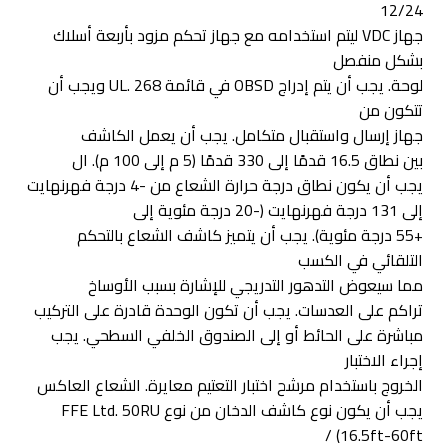
12/24
جهاز VDC ليتم استخدامه مع جهاز تحكم مزود بأربعة أسلاك
بشكل منفصل
لوحة. يجب أن يتم إدراج OBSD في قائمة UL. 268 ويجب أن
تتكون من
جهاز إرسال واستقبال متكامل. يجب أن يعمل الكاشف
بين نطاق 16.5 قدمًا إلى 330 قدمًا (5 م إلى 100 م). ال
يجب أن يكون نطاق درجة حرارة الشعاع من -4 درجة فهرنهايت
إلى 131 درجة فهرنهايت (-20 درجة مئوية إلى
+55 درجة مئوية). يجب أن يتميز كاشف الشعاع بالتحكم
التلقائي في الكسب
مما سيعوض التدهور التدريجي للإشارة بسبب الأوساخ
تراكم على العدسات. يجب أن تكون الوحدة قادرة على التركيب
مباشرة على الحائط أو إلى الصندوق الخلفي السطحي. يجب
إجراء الاختبار
الخروج باستخدام مرشح اختبار التعتيم معايرة. الشعاع العاكس
يجب أن يكون نوع كاشف الدخان من نوع FFE Ltd. 50RU
(16.5ft-60ft /