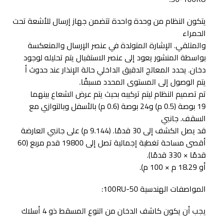
يتكون النظام من وحدة واحدة تتضمن جهاز إرسال للأشعة تحت
الحمراء
والمتلقي. الإشارة المتولدة في عنصر الإرسال والمنعكسة
بواسطة المنشور يعود إلى عنصر الاستقبال يتم تحليله لوجود
دخان. يحدد المعالج الدقيق الداخلي حالة الإنذار عند حدوث أ
يتم الوصول إلى المستوى المحدد مسبقًا.
تم تصميم النظام ليتم تركيبه بحيث يتم عرض الشعاع بينهما
19 بوصة (0.5 م) و24 بوصة (0.6 م) بالأسفل وبالتوازي مع
السقف. جانبي
قد يصل الكشف إلى 30 قدمًا. (9.144 م) على جانبي العارضة
أقصى مساحة تغطية إجمالية تصل إلى 19800 قدم مربع (60
قدمًا × 330 قدمًا).
أو 18.29 م × 100 م).
المواصفات الهندسية 50-100RU:
يجب أن يكون كاشف الدخان من النوع المسقط ذو 4 أسلاك