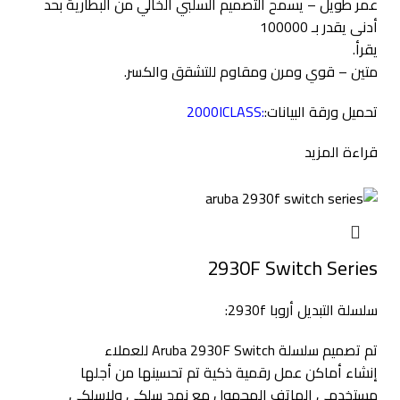
عمر طويل – يسمح التصميم السلبي الخالي من البطارية بحد
أدنى يقدر بـ 100000
يقرأ.
متين – قوي ومرن ومقاوم للتشقق والكسر.
تحميل ورقة البيانات:
:
2000ICLASS
قراءة المزيد
2930F Switch Series
سلسلة التبديل أروبا 2930f:
تم تصميم سلسلة Aruba 2930F Switch للعملاء
إنشاء أماكن عمل رقمية ذكية تم تحسينها من أجلها
مستخدمي الهاتف المحمول مع نهج سلكي ولاسلكي