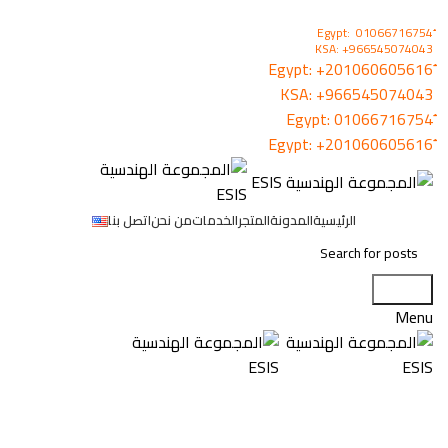
KSA: +966545074043
+201060605616
KSA:
+966545074043
01066716754
+201060605616
الرئيسية
المدونة
المتجر
الخدمات
من نحن
اتصل بنا
Search
Menu
المدونة
,
UNCATEGORIZED
نظم الأمن