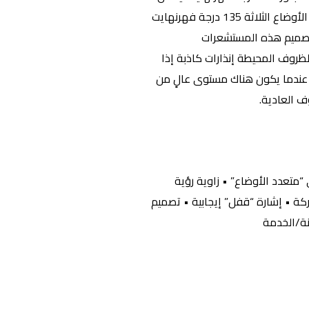
ضبط مستشعر الحرارة (ULCAH330) على أحد الأوضاع الثلاثة 135 درجة فهرنهايت
تم تصميم هذه المستشعرات
لظروف المحيطة إنذارات كاذبة إذا
 عندما يكون هناك مستوى عالٍ من
وف العادية.
متعدد الأوضاع” • زاوية رؤية
عدة تثبيت مشتركة • إشارة “قفل” إيجابية • تصميم
ة/الخدمة