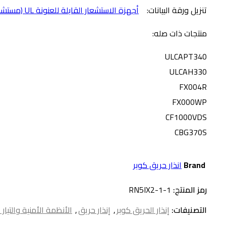
تنزيل ورقة البيانات:
أجهزة الاستشعار القابلة للعنونة UL (مستشعرات متعددة-حرارة-دخان)
منتجات ذات صله:
ULCAPT340
ULCAH330
FX004R
FX000WP
CF1000VDS
CBG370S
Brand
انذار حريق كوبر
رمز المنتج:
RN5IX2-1-1
التصنيفات:
إنذار الحريق كوبر
,
إنذار حريق
,
الأنظمة الأمنية والتيا