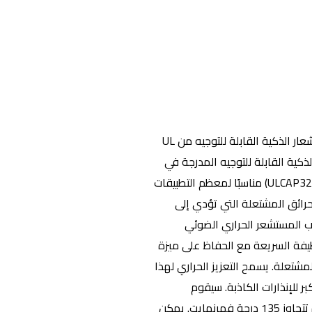
تم تصميم هذه المجموعة من أجهزة الاستشعار الذكية القابلة للتوجيه من UL
ية القابلة للتوجيه المدرجة في
قائمة Cooper UL. يعد المستشعر البصري (ULCAP320) مناسبًا لمعظم التطبيقات
لحرائق المشتعلة التي تؤدي إلى
ب المستشعر الحراري الضوئي
لة النظيفة السريعة مع الحفاظ على ميزة
شتعلة. يسمح التعزيز الحراري لهذا
ر للإنذارات الكاذبة. سيقوم
المستشعر أيضًا بإطلاق إنذار عند درجات حرارة تتجاوز 135 درجة فهرنهايت. يمكن