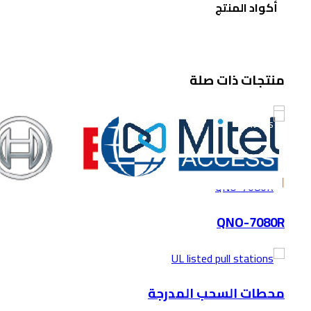
أكواد المنتج
منتجات ذات صلة
-16%
-17%
-14%
-33%
-23%
ULCF3000 range
QNO-7080R
محطات السحب المدرجة