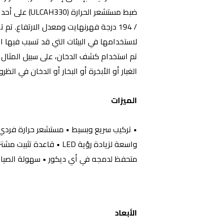
/ 194 درجة فهرنهايت ومعدل الارتفاع. 
لاستخدامها في البيئات التي قد تسبب فيها ا
تم استخدام كشف الدخان، على سبيل المثال
الغبار أو الأبخرة أو البخار أو الدخان في الظر
الميزات
• تركيب سريع وبسيط • مستشعر حرارة فردي “
واسعة لزيادة رؤية LED • قا
متحفظ لدمجه في أي ديكور • سهولة الصيان
الأبعاد