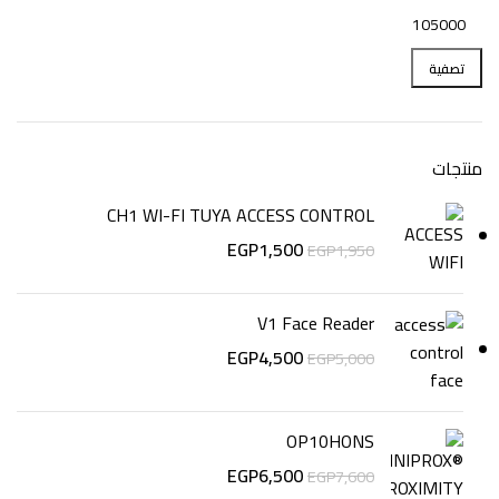
تصفية
منتجات
CH1 WI-FI TUYA ACCESS CONTROL
EGP
1,500
EGP
1,950
V1 Face Reader
EGP
4,500
EGP
5,000
OP10HONS
EGP
6,500
EGP
7,600