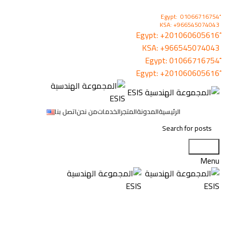
KSA: +966545074043
+201060605616
KSA:
+966545074043
01066716754
+201060605616
الرئيسية
المدونة
المتجر
الخدمات
من نحن
اتصل بنا
Search
Menu