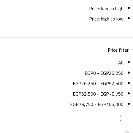
Price: low to high
Price: high to low
Price filter
All
EGP
0
-
EGP
26,250
EGP
26,250
-
EGP
52,500
EGP
52,500
-
EGP
78,750
EGP
78,750
-
EGP
105,000