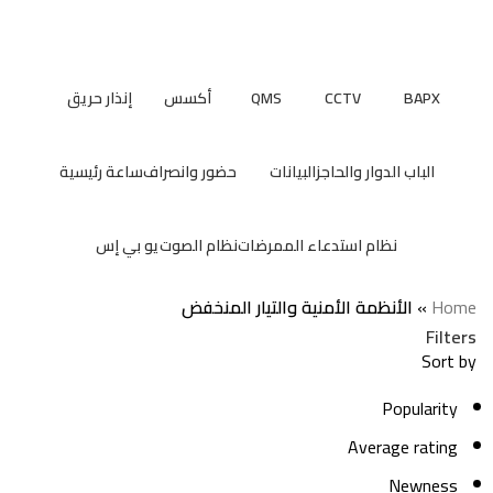
الأنظمة الأمنية والتيار المنخفض
Categories
BAPX
CCTV
QMS
أكسس
إنذار حريق
69 Products
23 Products
5 Products
38 Products
12 Products
الباب الدوار والحاجز
البيانات
حضور وانصراف
ساعة رئيسية
3 Products
3 Products
17 Products
6 Products
نظام استدعاء الممرضات
نظام الصوت
يو بي إس
1 Product
13 Products
13 Products
Home
»
الأنظمة الأمنية والتيار المنخفض
Filters
Sort by
Popularity
Average rating
Newness