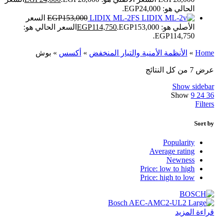
الحالي هو: EGP24,000.
LIDIX ML-2FS
153,000
EGP
السعر
الأصلي هو: EGP153,000.
114,750
EGP
السعر الحالي هو:
EGP114,750.
Home
»
الأنظمة الأمنية والتيار المنخفض
»
أكسس
»
بوش
عرض ⁦7⁩ من كل النتائج
Show sidebar
Show
9
24
36
Filters
Sort by
Popularity
Average rating
Newness
Price: low to high
Price: high to low
قراءة المزيد