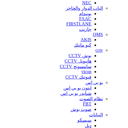
NEC
الباب الدوار والحاجز
بونيدام
FAAC
FIRSTLANE
جاريت
QMS
AKIS
كيو ماتيك
cctv
بوش CCTV
هانيويل CCTV
سامسونج CCTV
vicon
فيوتيك CCTV
يو بي إس
إيتون يو بي إس
شنايدر يو بي إس
نظام الصوت
FBT
صوت بوش
البيانات
سيسكو
ديل