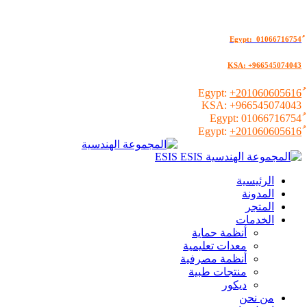
KSA: +966545074043
+201060605616
KSA:
+966545074043
01066716754
+201060605616
الرئيسية
المدونة
المتجر
الخدمات
أنظمة حماية
معدات تعليمية
أنظمة مصرفية
منتجات طبية
ديكور
من نحن