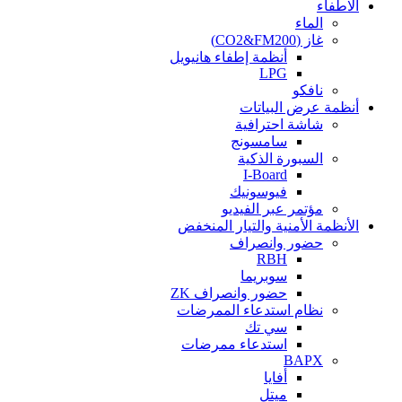
الاطفاء
الماء
غاز (CO2&FM200)
أنظمة إطفاء هانيويل
LPG
نافكو
أنظمة عرض البياتات
شاشة احترافية
سامسونج
السبورة الذكية
I-Board
فيوسونيك
مؤتمر عبر الفيديو
الأنظمة الأمنية والتيار المنخفض
حضور وانصراف
RBH
سوبريما
حضور وانصراف ZK
نظام استدعاء الممرضات
سي تك
استدعاء ممرضات
BAPX
أفايا
ميتل