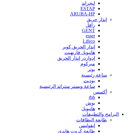
ليجراند
ESTAP
ARUBA-HP
إنذار حريق
رافل
GENT
esser
Lifeco
إنذار الحريق كوبر
هانيويل فارنهيت
إدواردز إنذار الحريق
ميركوم
بوتر
ساعة رئيسية
بوديت
ساعة ويستر ستراند الرئيسية
أكسس
rbh
بوش
هانيويل
البرامج والتطبيقات
طابعة البطاقات
إيفوليس
طابعة كروت هايدي