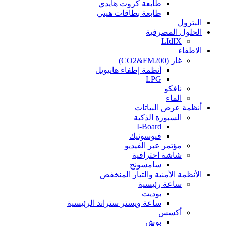
طابعة كروت هايدي
طابعة بطاقات هيتي
البترول
الحلول المصرفية
LIdIX
الاطفاء
غاز (CO2&FM200)
أنظمة إطفاء هانيويل
LPG
نافكو
الماء
أنظمة عرض البياتات
السبورة الذكية
I-Board
فيوسونيك
مؤتمر عبر الفيديو
شاشة احترافية
سامسونج
الأنظمة الأمنية والتيار المنخفض
ساعة رئيسية
بوديت
ساعة ويستر ستراند الرئيسية
أكسس
بوش