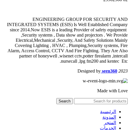
ENGINEERING GROUP FOR SECURITY AND
INTEGRATED SYSTEMS (ESIS) Is Well Established Company
since 2014.Now ESIS is a leading Provider of safety equipment
,Security systems , Data show and projectors . We Provide
Electrical,Mechanical ,Security, And Safety Solutions Mainly
Covering Lighting , HVAC , Plumping,Security systems, Fire
Alarm, Access Control, CCTV And Fire Fighting. They Are Also
partner of honeywell ,wisenet cctv,potter firealarm ,intercall
nursecall ,lpg fm200 and kentec Etc.
Designed by
seen360
2023
Made with Love
Search
الرئيسية
المدونة
المتجر
الخدمات