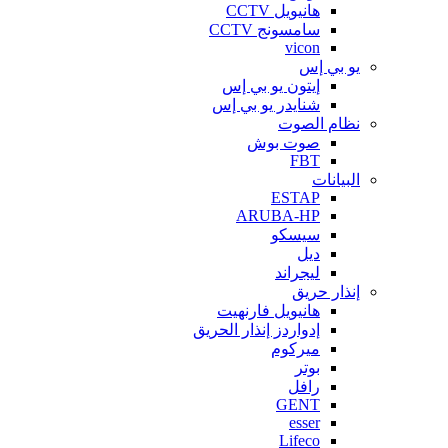
هانيويل CCTV
سامسونج CCTV
vicon
يو بي إس
إيتون يو بي إس
شنايدر يو بي إس
نظام الصوت
صوت بوش
FBT
البيانات
ESTAP
ARUBA-HP
سيسكو
ديل
ليجراند
إنذار حريق
هانيويل فارنهيت
إدواردز إنذار الحريق
ميركوم
بوتر
رافل
GENT
esser
Lifeco