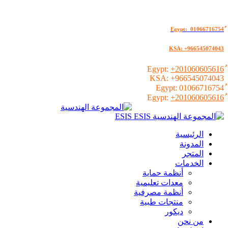
KSA: +966545074043
+201060605616
KSA:
+966545074043
01066716754
+201060605616
الرئيسية
المدونة
المتجر
الخدمات
أنظمة حماية
معدات تعليمية
أنظمة مصرفية
منتجات طبية
ديكور
من نحن