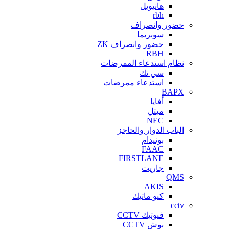
هانيويل
rbh
حضور وانصراف
سوبريما
حضور وانصراف ZK
RBH
نظام استدعاء الممرضات
سي تك
استدعاء ممرضات
BAPX
أفايا
ميتل
NEC
الباب الدوار والحاجز
بونيدام
FAAC
FIRSTLANE
جاريت
QMS
AKIS
كيو ماتيك
cctv
فيوتيك CCTV
بوش CCTV