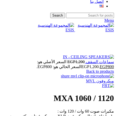
اتصل بنا
Search
Menu
Click to enlarge
سماعات السقف
1,200
EGP
السعر الأصلي هو:
800
EGP
EGP1,200.
السعر الحالي هو: EGP800.
Back to products
ميكروفون MVL
MXA 1060 / 1120
مكبرات صوت 60 وات / 120 وات :