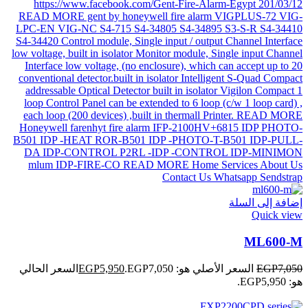
إضافة إلى السلة
Quick view
ML600-M
7,050
EGP
السعر الأصلي هو: EGP7,050.
5,950
EGP
السعر الحالي
هو: EGP5,950.