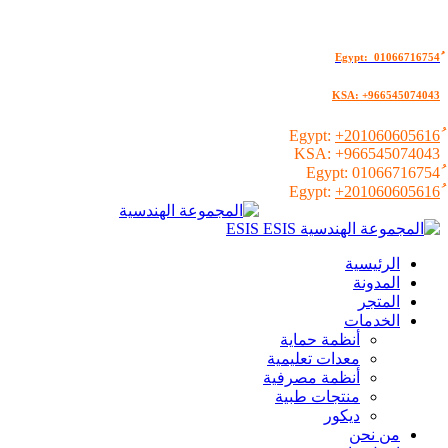
KSA: +966545074043
+201060605616
KSA:
+966545074043
01066716754
+201060605616
الرئيسية
المدونة
المتجر
الخدمات
أنظمة حماية
معدات تعليمية
أنظمة مصرفية
منتجات طبية
ديكور
من نحن