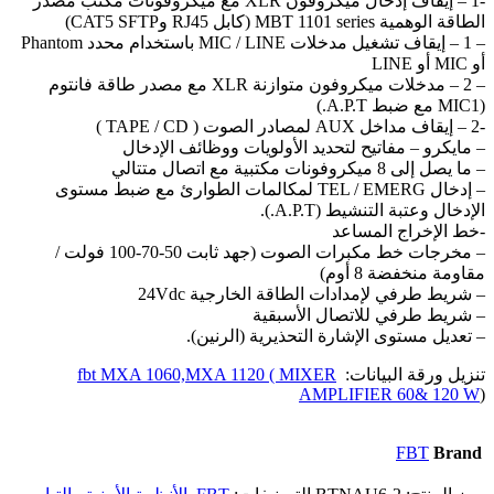
-1 – إيقاف إدخال ميكروفون XLR مع ميكروفونات مكتب مصدر
الطاقة الوهمية MBT 1101 series (كابل RJ45 وCAT5 SFTP)
– 1 – إيقاف تشغيل مدخلات MIC / LINE باستخدام محدد Phantom
أو MIC أو LINE
– 2 – مدخلات ميكروفون متوازنة XLR مع مصدر طاقة فانتوم
(MIC1 مع ضبط A.P.T.)
-2 – إيقاف مداخل AUX لمصادر الصوت ( TAPE / CD )
– مايكرو – مفاتيح لتحديد الأولويات ووظائف الإدخال
– ما يصل إلى 8 ميكروفونات مكتبية مع اتصال متتالي
– إدخال TEL / EMERG لمكالمات الطوارئ مع ضبط مستوى
الإدخال وعتبة التنشيط (A.P.T.).
-خط الإخراج المساعد
– مخرجات خط مكبرات الصوت (جهد ثابت 50-70-100 فولت /
مقاومة منخفضة 8 أوم)
– شريط طرفي لإمدادات الطاقة الخارجية 24Vdc
– شريط طرفي للاتصال الأسبقية
– تعديل مستوى الإشارة التحذيرية (الرنين).
تنزيل ورقة البيانات:
fbt MXA 1060,MXA 1120 ( MIXER
AMPLIFIER 60& 120 W
)
FBT
Brand