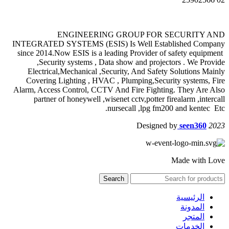
ENGINEERING GROUP FOR SECURITY AND
INTEGRATED SYSTEMS (ESIS) Is Well Established Company
since 2014.Now ESIS is a leading Provider of safety equipment
,Security systems , Data show and projectors . We Provide
Electrical,Mechanical ,Security, And Safety Solutions Mainly
Covering Lighting , HVAC , Plumping,Security systems, Fire
Alarm, Access Control, CCTV And Fire Fighting. They Are Also
partner of honeywell ,wisenet cctv,potter firealarm ,intercall
nursecall ,lpg fm200 and kentec Etc.
Designed by
seen360
2023
Made with Love
Search
الرئيسية
المدونة
المتجر
الخدمات