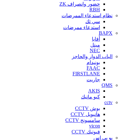
حضور وانصراف ZK
RBH
نظام استدعاء الممرضات
سي تك
استدعاء ممرضات
BAPX
أفايا
ميتل
NEC
الباب الدوار والحاجز
بونيدام
FAAC
FIRSTLANE
جاريت
QMS
AKIS
كيو ماتيك
cctv
بوش CCTV
هانيويل CCTV
سامسونج CCTV
vicon
فيوتيك CCTV
يو بي إس