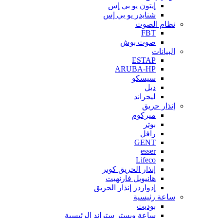
إيتون يو بي إس
شنايدر يو بي إس
نظام الصوت
FBT
صوت بوش
البيانات
ESTAP
ARUBA-HP
سيسكو
ديل
ليجراند
إنذار حريق
ميركوم
بوتر
رافل
GENT
esser
Lifeco
إنذار الحريق كوبر
هانيويل فارنهيت
إدواردز إنذار الحريق
ساعة رئيسية
بوديت
ساعة ويستر ستراند الرئيسية