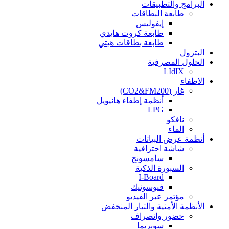
البرامج والتطبيقات
طابعة البطاقات
إيفوليس
طابعة كروت هايدي
طابعة بطاقات هيتي
البترول
الحلول المصرفية
LIdIX
الاطفاء
غاز (CO2&FM200)
أنظمة إطفاء هانيويل
LPG
نافكو
الماء
أنظمة عرض البياتات
شاشة احترافية
سامسونج
السبورة الذكية
I-Board
فيوسونيك
مؤتمر عبر الفيديو
الأنظمة الأمنية والتيار المنخفض
حضور وانصراف
سوبريما