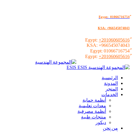
KSA: +966545074043
+201060605616
KSA:
+966545074043
01066716754
+201060605616
الرئيسية
المدونة
المتجر
الخدمات
أنظمة حماية
معدات تعليمية
أنظمة مصرفية
منتجات طبية
ديكور
من نحن