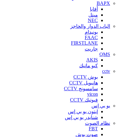
BAPX
أفايا
ميتل
NEC
الباب الدوار والحاجز
بونيدام
FAAC
FIRSTLANE
جاريت
QMS
AKIS
كيو ماتيك
cctv
بوش CCTV
هانيويل CCTV
سامسونج CCTV
vicon
فيوتيك CCTV
يو بي إس
إيتون يو بي إس
شنايدر يو بي إس
نظام الصوت
FBT
صوت بوش