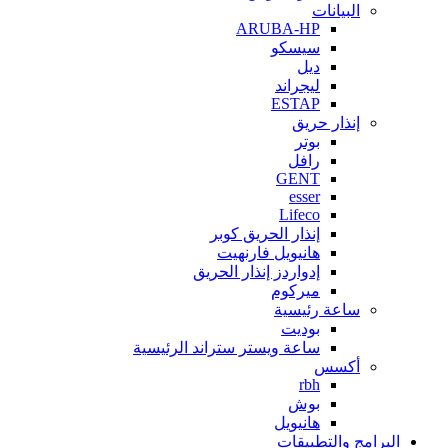
البيانات
ARUBA-HP
سيسكو
ديل
ليجراند
ESTAP
إنذار حريق
بوتر
رافل
GENT
esser
Lifeco
إنذار الحريق كوبر
هانيويل فارنهيت
إدواردز إنذار الحريق
ميركوم
ساعة رئيسية
بوديت
ساعة ويستر ستراند الرئيسية
أكسس
rbh
بوش
هانيويل
البرامج والتطبيقات