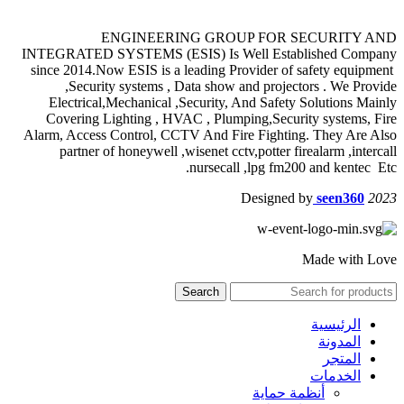
ENGINEERING GROUP FOR SECURITY AND
INTEGRATED SYSTEMS (ESIS) Is Well Established Company
since 2014.Now ESIS is a leading Provider of safety equipment
,Security systems , Data show and projectors . We Provide
Electrical,Mechanical ,Security, And Safety Solutions Mainly
Covering Lighting , HVAC , Plumping,Security systems, Fire
Alarm, Access Control, CCTV And Fire Fighting. They Are Also
partner of honeywell ,wisenet cctv,potter firealarm ,intercall
nursecall ,lpg fm200 and kentec Etc.
Designed by
seen360
2023
Made with Love
Search
الرئيسية
المدونة
المتجر
الخدمات
أنظمة حماية