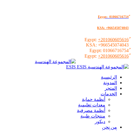
KSA: +966545074043
+201060605616
KSA:
+966545074043
01066716754
+201060605616
الرئيسية
المدونة
المتجر
الخدمات
أنظمة حماية
معدات تعليمية
أنظمة مصرفية
منتجات طبية
ديكور
من نحن