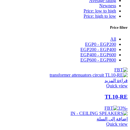
Average rating
Newness
Price: low to high
Price: high to low
Price filter
All
EGP
0
-
EGP
200
EGP
200
-
EGP
400
EGP
400
-
EGP
600
EGP
600
-
EGP
800
قراءة المزيد
Quick view
TL10-RE
-33%
إضافة إلى السلة
Quick view