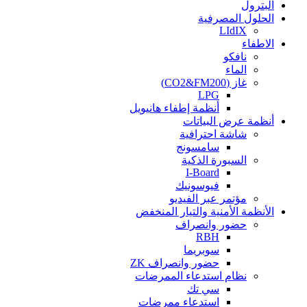
البترول
الحلول المصرفية
LIdIX
الاطفاء
نافكو
الماء
غاز (CO2&FM200)
LPG
أنظمة إطفاء هانيويل
أنظمة عرض البياتات
شاشة احترافية
سامسونج
السبورة الذكية
I-Board
فيوسونيك
مؤتمر عبر الفيديو
الأنظمة الأمنية والتيار المنخفض
حضور وانصراف
RBH
سوبريما
حضور وانصراف ZK
نظام استدعاء الممرضات
سي تك
استدعاء ممرضات