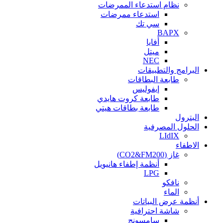
نظام استدعاء الممرضات
استدعاء ممرضات
سي تك
BAPX
أفايا
ميتل
NEC
البرامج والتطبيقات
طابعة البطاقات
إيفوليس
طابعة كروت هايدي
طابعة بطاقات هيتي
البترول
الحلول المصرفية
LIdIX
الاطفاء
غاز (CO2&FM200)
أنظمة إطفاء هانيويل
LPG
نافكو
الماء
أنظمة عرض البياتات
شاشة احترافية
سامسونج