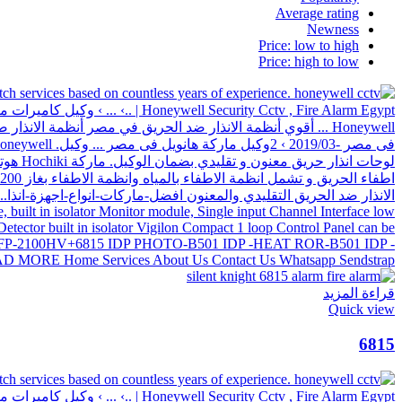
Average rating
Newness
Price: low to high
Price: high to low
قراءة المزيد
Quick view
6815