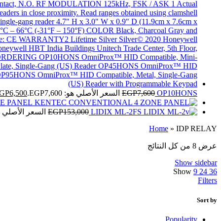
OP10HONS
7,600
EGP
السعر الأصلي هو: EGP7,600.
6,500
GP
E PANEL
LIDIX ML-2FS
153,000
EGP
السعر الأصلي هو: 53,000
Home
»
IDP RELAY
عرض ⁦8⁩ من كل النتائج
Show sidebar
Show
9
24
36
Filters
Sort by
Popularity