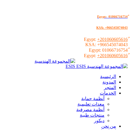
KSA: +966545074043
+201060605616
KSA:
+966545074043
01066716754
+201060605616
الرئيسية
المدونة
المتجر
الخدمات
أنظمة حماية
معدات تعليمية
أنظمة مصرفية
منتجات طبية
ديكور
من نحن