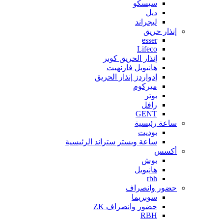
سيسكو
ديل
ليجراند
إنذار حريق
esser
Lifeco
إنذار الحريق كوبر
هانيويل فارنهيت
إدواردز إنذار الحريق
ميركوم
بوتر
رافل
GENT
ساعة رئيسية
بوديت
ساعة ويستر ستراند الرئيسية
أكسس
بوش
هانيويل
rbh
حضور وانصراف
سوبريما
حضور وانصراف ZK
RBH