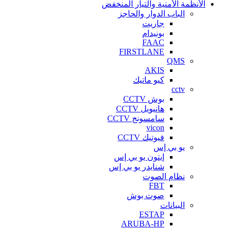
الأنظمة الأمنية والتيار المنخفض
الباب الدوار والحاجز
جاريت
بونيدام
FAAC
FIRSTLANE
QMS
AKIS
كيو ماتيك
cctv
بوش CCTV
هانيويل CCTV
سامسونج CCTV
vicon
فيوتيك CCTV
يو بي إس
إيتون يو بي إس
شنايدر يو بي إس
نظام الصوت
FBT
صوت بوش
البيانات
ESTAP
ARUBA-HP