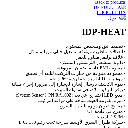
Back to products
IDP-PULL-DA
IDP-HEAT
• تصميم أنيق ومنخفض المستوى
• اتصالات تناظرية موثوقة لتشغيل خالي من المشاكل
• غلاف بوليمر مقاوم للعمر
• دائرة استشعار الثرمستور المبتكرة
• مقاومة EMI فائقة لضمان الموثوقية
• مجموعة متنوعة من خيارات التركيب لتلبية أي تطبيق
• مؤشرات LED مزدوجة لرؤية 360 درجة
• يقوم الكاشف بإرسال إشارة للإشارة إلى ضرورة إجراء صيانة
• يوفر التركيب الإضافي سهولة التثبيت
• مذيع LED اختياري عن بعد (System Sensor® PN RA100Z)
• ميزة مقاومة العبث متاحة على قواعد التركيب
• مفاتيح عنوان دوارة للتثبيت السريع
• مدرج في قائمة UL
• CSFM المدرجة
• شركة طيران الشرق الأوسط مدرجة تحت رقم 383-02-E
المجلد. السادس