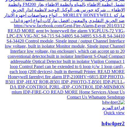
قراءة المزيد
Quick view
h4w4per2