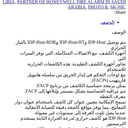
LIBIA
,
PARTNER OF HONEYWELL FIRE ALARM IN SAUDI
ARABIA
,
PHOTO R
,
SK-NIC
Share:
الوصف
الوصف
يتم توصيل IDP-Heat وIDP-Heat-HT وIDP-Heat-ROR بالتيار
الحراري
أجهزة الكشف، مع الاتصالات المتكاملة، التي توفر الميزات
التي
تجاوز أجهزة الكشف التقليدية. هذه الكاشفات الحرارية
للاستخدام
مع لوحات التحكم في إنذار الحريق من سلسلة هانيويل
فارينهيت (FACPs).
يمكن برمجة حساسية الكاشف من برنامج FACP.
تتم مراقبة الحساسية بشكل مستمر وإبلاغها إلى FACP.
معرف النقطة
تسمح الإمكانية بتعيين عنوان كل كاشف باستخدام عنوان دوار
المفاتيح، مما يوفر مواقع كاشفة دقيقة للصيانة الانتقائية
عندما يصل تلوث الغرفة إلى مستويات غير مقبولة.
IDP-Heat هو كاشف حراري لدرجة الحرارة الثابتة يستخدم
الثرمستور