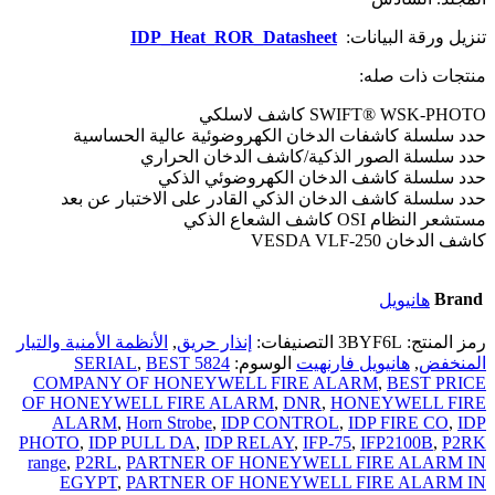
تنزيل ورقة البيانات:
IDP_Heat_ROR_Datasheet
منتجات ذات صله:
SWIFT® WSK-PHOTO كاشف لاسلكي
حدد سلسلة كاشفات الدخان الكهروضوئية عالية الحساسية
حدد سلسلة الصور الذكية/كاشف الدخان الحراري
حدد سلسلة كاشف الدخان الكهروضوئي الذكي
حدد سلسلة كاشف الدخان الذكي القادر على الاختبار عن بعد
مستشعر النظام OSI كاشف الشعاع الذكي
كاشف الدخان VESDA VLF-250
Brand
هانيويل
رمز المنتج:
3BYF6L
التصنيفات:
إنذار حريق
,
الأنظمة الأمنية والتيار
المنخفض
,
هانيويل فارنهيت
الوسوم:
5824 SERIAL
BEST
,
COMPANY OF HONEYWELL FIRE ALARM
,
BEST PRICE
OF HONEYWELL FIRE ALARM
,
DNR
,
HONEYWELL FIRE
ALARM
,
Horn Strobe
,
IDP CONTROL
,
IDP FIRE CO
,
IDP
PHOTO
,
IDP PULL DA
,
IDP RELAY
,
IFP-75
,
IFP2100B
,
P2RK
range
,
P2RL
,
PARTNER OF HONEYWELL FIRE ALARM IN
EGYPT
,
PARTNER OF HONEYWELL FIRE ALARM IN