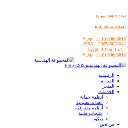
KSA: +966545074043
+201060605616
KSA:
+966545074043
01066716754
+201060605616
الرئيسية
المدونة
المتجر
الخدمات
أنظمة حماية
معدات تعليمية
أنظمة مصرفية
منتجات طبية
ديكور
من نحن