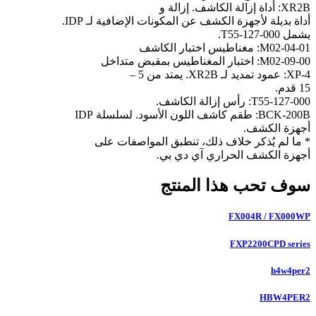
XR2B: أداة إزالة الكاشف. إزالة و
أداة بديلة لأجهزة الكشف عن المكونات الإضافية لـ IDP.
يشمل T55-127-000.
M02-04-01: مغناطيس اختبار الكاشف
M02-09-00: اختبار المغناطيس بمقبض متداخل
XP-4: عمود تمديد لـ XR2B. يمتد من 5 –
15 قدم.
T55-127-000: رأس إزالة الكاشف.
BCK-200B: طقم كاشف اللون الأسود. لسلسلة IDP
أجهزة الكشف.
* ما لم يُذكر خلاف ذلك، تنطبق المواصفات على
أجهزة الكشف الحراري آي دي بي.
سوف تحب هذا المنتج
FX004R / FX000WP
FXP2200CPD series
h4w4per2
HBW4PER2