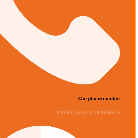
Our phone number:
01060605616-01061986926