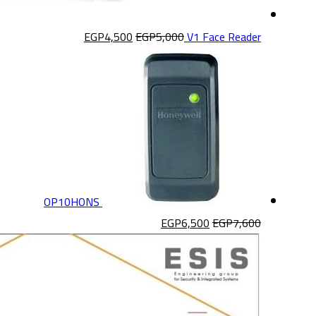
EGP
4,500
EGP
5,000
V1 Face Reader
OP10HONS
EGP
6,500
EGP
7,600