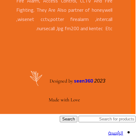
Fire Alarm, Access Control, CCTV And Fire
Fighting. They Are Also partner of honeywell
,wisenet cctv,potter firealarm ,intercall
nursecall ,lpg fm200 and kentec Etc.
seen360
Designed by
2023
Made with Love
Search
الرئيسية