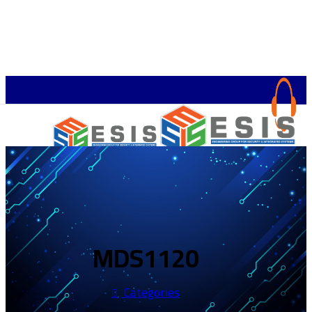
الرئيسية
KSA: +966545074043
المدونة
المتجر
+201060605616
MDS1120
الخدمات
KSA:
+966545074043
أنظمة حماية
01066716754
معدات تعليمية
Categories
+201060605616
أنظمة مصرفية