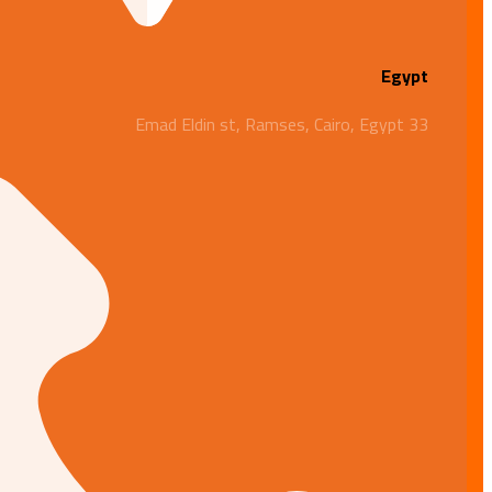
Egypt
33 Emad Eldin st, Ramses, Cairo, Egypt