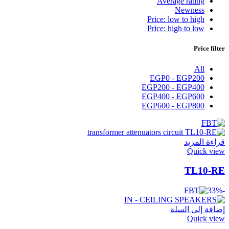
Average rating
Newness
Price: low to high
Price: high to low
Price filter
All
EGP
0
-
EGP
200
EGP
200
-
EGP
400
EGP
400
-
EGP
600
EGP
600
-
EGP
800
قراءة المزيد
Quick view
TL10-RE
-33%
إضافة إلى السلة
Quick view