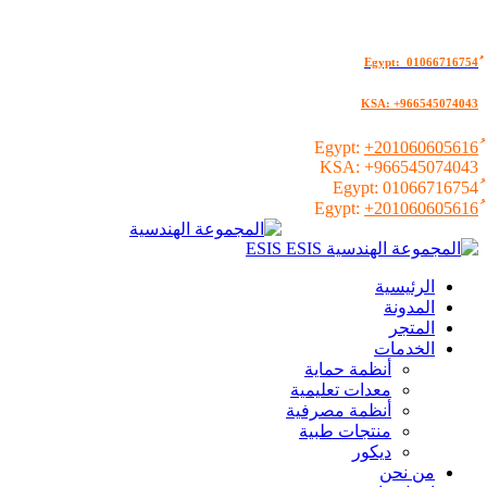
KSA: +966545074043
+201060605616
KSA:
+966545074043
01066716754
+201060605616
الرئيسية
المدونة
المتجر
الخدمات
أنظمة حماية
معدات تعليمية
أنظمة مصرفية
منتجات طبية
ديكور
من نحن