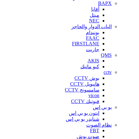
BAPX
أفايا
ميتل
NEC
الباب الدوار والحاجز
بونيدام
FAAC
FIRSTLANE
جاريت
QMS
AKIS
كيو ماتيك
cctv
بوش CCTV
هانيويل CCTV
سامسونج CCTV
vicon
فيوتيك CCTV
يو بي إس
إيتون يو بي إس
شنايدر يو بي إس
نظام الصوت
FBT
صوت بوش