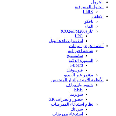
البترول
الحلول المصرفية
LIdIX
الاطفاء
نافكو
الماء
غاز (CO2&FM200)
LPG
أنظمة إطفاء هانيويل
أنظمة عرض البياتات
شاشة احترافية
سامسونج
السبورة الذكية
I-Board
فيوسونيك
مؤتمر عبر الفيديو
الأنظمة الأمنية والتيار المنخفض
حضور وانصراف
RBH
سوبريما
حضور وانصراف ZK
نظام استدعاء الممرضات
سي تك
استدعاء ممرضات