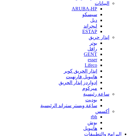
البيانات
ARUBA-HP
سيسكو
ديل
ليجراند
ESTAP
إنذار حريق
بوتر
رافل
GENT
esser
Lifeco
إنذار الحريق كوبر
هانيويل فارنهيت
إدواردز إنذار الحريق
ميركوم
ساعة رئيسية
بوديت
ساعة ويستر ستراند الرئيسية
أكسس
rbh
بوش
هانيويل
البرامج والتطبيقات