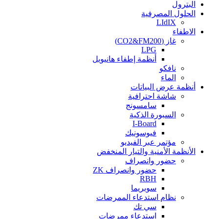
البترول
الحلول المصرفية
LIdIX
الاطفاء
غاز (CO2&FM200)
LPG
أنظمة إطفاء هانيويل
نافكو
الماء
أنظمة عرض البياتات
شاشة احترافية
سامسونج
السبورة الذكية
I-Board
فيوسونيك
مؤتمر عبر الفيديو
الأنظمة الأمنية والتيار المنخفض
حضور وانصراف
حضور وانصراف ZK
RBH
سوبريما
نظام استدعاء الممرضات
سي تك
استدعاء ممرضات