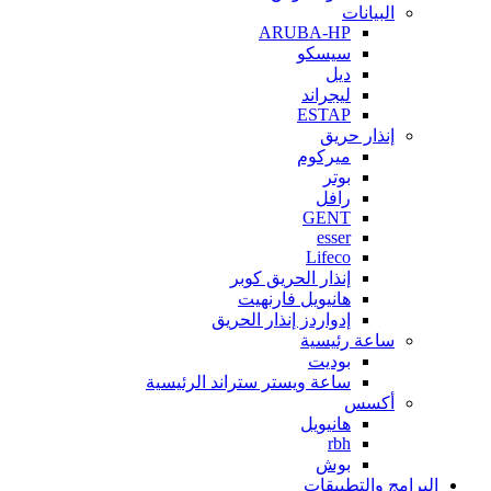
البيانات
ARUBA-HP
سيسكو
ديل
ليجراند
ESTAP
إنذار حريق
ميركوم
بوتر
رافل
GENT
esser
Lifeco
إنذار الحريق كوبر
هانيويل فارنهيت
إدواردز إنذار الحريق
ساعة رئيسية
بوديت
ساعة ويستر ستراند الرئيسية
أكسس
هانيويل
rbh
بوش
البرامج والتطبيقات