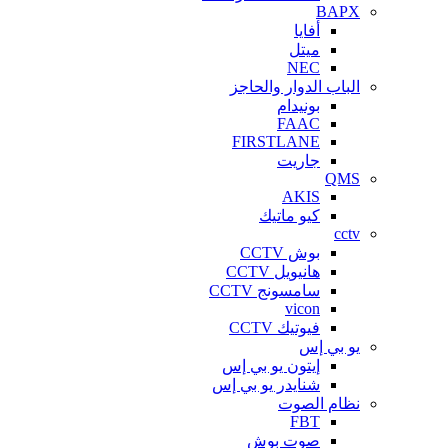
BAPX
أفايا
ميتل
NEC
الباب الدوار والحاجز
بونيدام
FAAC
FIRSTLANE
جاريت
QMS
AKIS
كيو ماتيك
cctv
بوش CCTV
هانيويل CCTV
سامسونج CCTV
vicon
فيوتيك CCTV
يو بي إس
إيتون يو بي إس
شنايدر يو بي إس
نظام الصوت
FBT
صوت بوش