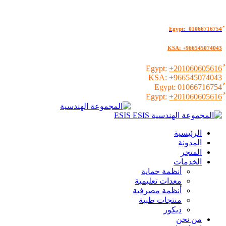
KSA: +966545074043
+201060605616
KSA:
+966545074043
01066716754
+201060605616
الرئيسية
المدونة
المتجر
الخدمات
أنظمة حماية
معدات تعليمية
أنظمة مصرفية
منتجات طبية
ديكور
من نحن