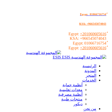
KSA: +966545074043
+201060605616
KSA:
+966545074043
01066716754
+201060605616
الرئيسية
المدونة
المتجر
الخدمات
أنظمة حماية
معدات تعليمية
أنظمة مصرفية
منتجات طبية
ديكور
من نحن