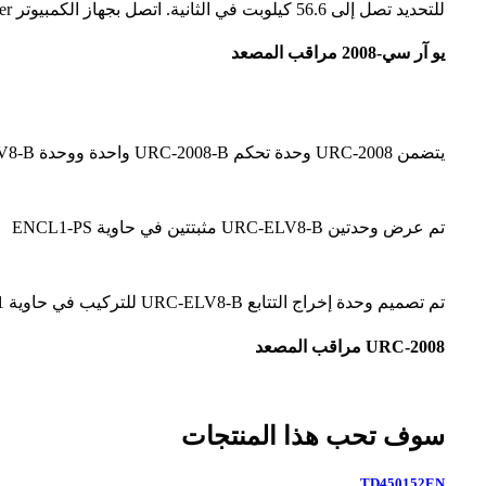
للتحديد تصل إلى 56.6 كيلوبت في الثانية. اتصل بجهاز الكمبيوتر Integra32 Server عبر وحدات تحكم IRC 2000 أو مباشرة عبر محول RS232/485، بإجمالي يصل إلى 16 لوحة لكل شبكة تحكم
يو آر سي-2008 مراقب المصعد
يتضمن URC-2008 وحدة تحكم URC-2008-B واحدة ووحدة URC-ELV8-B مثبتة في حاوية ENCL1-PS كما هو موضح أعلاه.
تم عرض وحدتين URC-ELV8-B مثبتتين في حاوية ENCL1-PS
تم تصميم وحدة إخراج التتابع URC-ELV8-B للتركيب في حاوية ENCL1 القياسية. متوفر بشكل فردي أو كجزء من URC-2008
URC-2008 مراقب المصعد
سوف تحب هذا المنتجات
TD450152EN