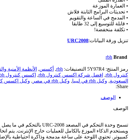
• العمارة الموزعة
• تحديثات البرامج الثابتة فلاش
• المدمج في الساعة والتقويم
• قابلة للتوسيع إلى 32 طابقا
• تكلفة منخفضة!
تنزيل ورقة البيانات:
URC2008
rbh
Brand
رمز المنتج:
5Y97R4
التصنيفات:
rbh
,
أكسس
,
الأنظمة الأمنية وال
كنترول rbh
,
افضل شركة اكسس كنترول rbh
,
اكسس كنترول rbh
السعودية
,
وكيل rbh في ليبيا
,
وكيل rbh في مصر
,
وكيل اكسس كنتر
Share:
الوصف
الوصف