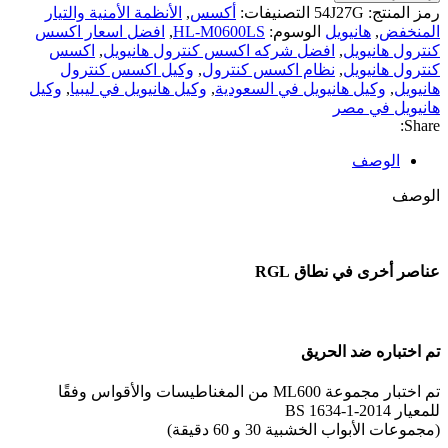
رمز المنتج:
54J27G
التصنيفات:
أكسس
,
الأنظمة الأمنية والتيار
المنخفض
,
هانيويل
الوسوم:
HL-M0600LS
,
افضل اسعار اكسس
كنترول هانيويل
,
افضل شركه اكسس كنترول هانيويل
,
اكسس
كنترول هانيويل
,
نظام اكسس كنترول
,
وكيل اكسس كنترول
هانيويل
,
وكيل هانيويل في السعودية
,
وكيل هانيويل في ليبيا
,
وكيل
هانيويل في مصر
Share:
الوصف
الوصف
عناصر أخرى في نطاق RGL
تم اختباره ضد الحريق
تم اختبار مجموعة ML600 من المغناطيسات والأقواس وفقًا
للمعيار BS 1634-1-2014
(مجموعات الأبواب الخشبية 30 و 60 دقيقة)