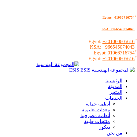
KSA: +966545074043
+201060605616
KSA:
+966545074043
01066716754
+201060605616
الرئيسية
المدونة
المتجر
الخدمات
أنظمة حماية
معدات تعليمية
أنظمة مصرفية
منتجات طبية
ديكور
من نحن