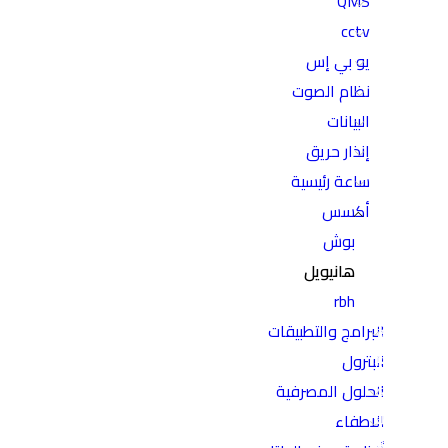
QMS
cctv
يو بي إس
نظام الصوت
البيانات
إنذار حريق
ساعة رئيسية
أكسس
بوش
هانيويل
rbh
البرامج والتطبيقات
البترول
الحلول المصرفية
الاطفاء