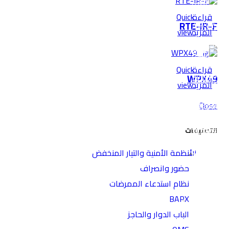
قراءة
Quick
RTE-IR-F
المزيد
view
قراءة
Quick
WPX49
المزيد
view
Close
التصنيفات
الأنظمة الأمنية والتيار المنخفض
حضور وانصراف
نظام استدعاء الممرضات
BAPX
الباب الدوار والحاجز