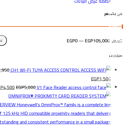
أنظمة عرض البياتات
فرز بالسعر
السعر:
EGP105,000
—
EGP0
تص
منتجات
1,950
CH1 WI-FI TUYA ACCESS CONTROL
EGP
1,500
GP
4,500
EGP
5,000
V1 Face Reader