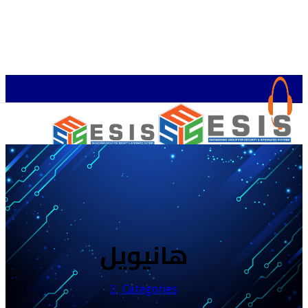
الرئيسية
KSA: +966545074043
المدونة
المتجر
+201060605616
هانيويل
الخدمات
KSA:
+966545074043
أنظمة حماية
01066716754
معدات تعليمية
Categories
+201060605616
أنظمة مصرفية