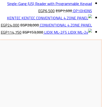
EGP
6,500
EGP
7,600
OP10HONS
KENTEC
EGP
24,000
EGP
28,000
CONVENTIONAL 4 ZONE PANEL
EGP
114,750
EGP
153,000
LIDIX ML-2FS