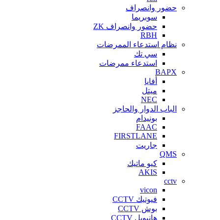
حضور وانصراف
سوبريما
حضور وانصراف ZK
RBH
نظام استدعاء الممرضات
سي تك
استدعاء ممرضات
BAPX
أفايا
ميتل
NEC
الباب الدوار والحاجز
بونيدام
FAAC
FIRSTLANE
جاريت
QMS
كيو ماتيك
AKIS
cctv
vicon
فيوتيك CCTV
بوش CCTV
هانيويل CCTV