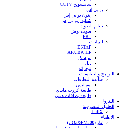
سامسونج CCTV
يو بي إس
إيتون يو بي إس
شنايدر يو بي إس
نظام الصوت
صوت بوش
FBT
البيانات
ESTAP
ARUBA-HP
سيسكو
ديل
ليجراند
البرامج والتطبيقات
طابعة البطاقات
إيفوليس
طابعة كروت هايدي
طابعة بطاقات هيتي
البترول
الحلول المصرفية
LIdIX
الاطفاء
غاز (CO2&FM200)
أنظمة إطفاء هانيويل