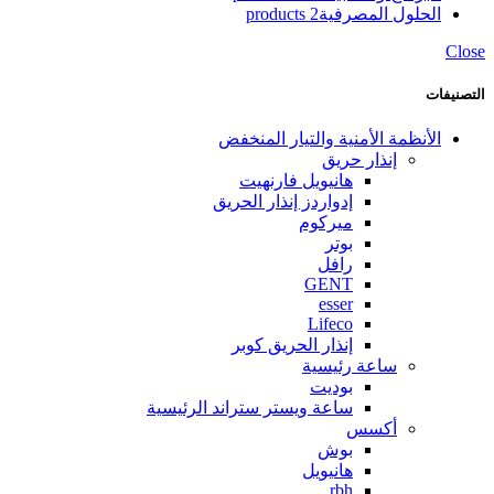
الحلول المصرفية
2 products
Close
التصنيفات
الأنظمة الأمنية والتيار المنخفض
إنذار حريق
هانيويل فارنهيت
إدواردز إنذار الحريق
ميركوم
بوتر
رافل
GENT
esser
Lifeco
إنذار الحريق كوبر
ساعة رئيسية
بوديت
ساعة ويستر ستراند الرئيسية
أكسس
بوش
هانيويل
rbh