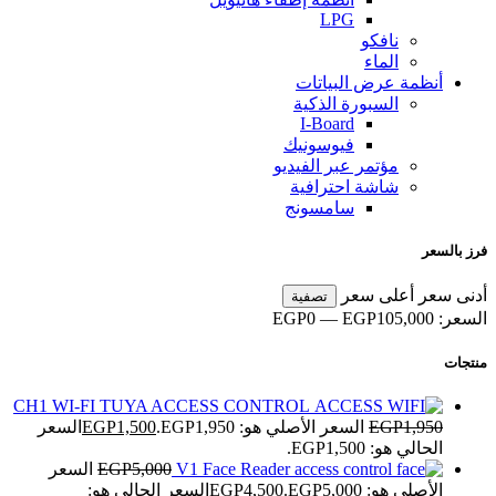
LPG
نافكو
الماء
أنظمة عرض البياتات
السبورة الذكية
I-Board
فيوسونيك
مؤتمر عبر الفيديو
شاشة احترافية
سامسونج
فرز بالسعر
أدنى سعر
أعلى سعر
تصفية
السعر:
EGP105,000
—
EGP0
منتجات
CH1 WI-FI TUYA ACCESS CONTROL
1,950
EGP
السعر الأصلي هو: EGP1,950.
1,500
EGP
السعر
الحالي هو: EGP1,500.
V1 Face Reader
5,000
EGP
السعر
الأصلي هو: EGP5,000.
4,500
EGP
السعر الحالي هو: