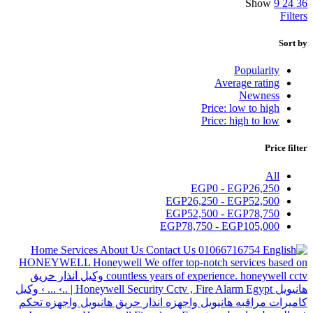
Show
9
24
36
Filters
Sort by
Popularity
Average rating
Newness
Price: low to high
Price: high to low
Price filter
All
EGP
0
-
EGP
26,250
EGP
26,250
-
EGP
52,500
EGP
52,500
-
EGP
78,750
EGP
78,750
-
EGP
105,000