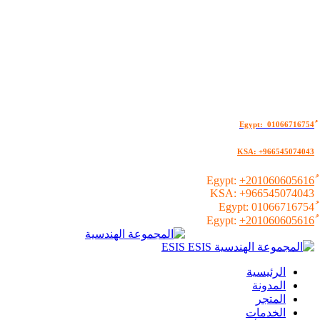
KSA: +966545074043
+201060605616
KSA:
+966545074043
01066716754
+201060605616
الرئيسية
المدونة
المتجر
الخدمات