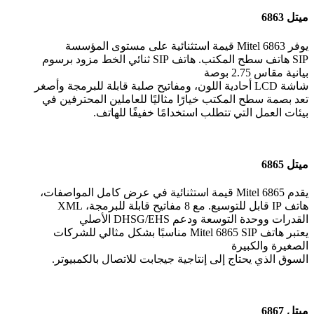
ميتل 6863
يوفر Mitel 6863 قيمة استثنائية على مستوى المؤسسة
SIP هاتف سطح المكتب. هاتف SIP ثنائي الخط مزود برسوم
بيانية مقاس 2.75 بوصة
شاشة LCD أحادية اللون، ومفاتيح صلبة قابلة للبرمجة وأصغر
تعد بصمة سطح المكتب خيارًا مثاليًا للعاملين المحترفين في
بيئات العمل التي تتطلب استخدامًا خفيفًا للهاتف.
ميتل 6865
يقدم Mitel 6865 قيمة استثنائية في عرض كامل المواصفات،
هاتف IP قابل للتوسيع. مع 8 مفاتيح قابلة للبرمجة، XML
القدرات ووحدة التوسعة ودعم DHSG/EHS الأصلي
يعتبر هاتف Mitel 6865 SIP مناسبًا بشكل مثالي للشركات
الصغيرة والكبيرة
السوق الذي يحتاج إلى إنتاجية جيجابت للاتصال بالكمبيوتر.
ميتل 6867