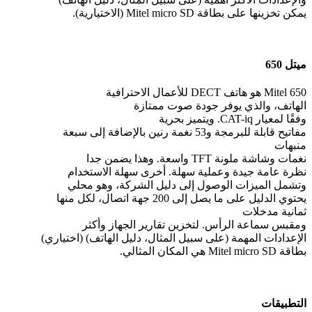
يمكن تخزينها على بطاقة Mitel micro SD (الاختيارية).
ميتل 650
Mitel 650 هو هاتف DECT للأعمال الاحترافية
الهاتف، والذي يوفر جودة صوت ممتازة
وفقًا لمعيار CAT-iq. ويتميز بحرية
مفاتيح قابلة للبرمجة و53 نغمة رنين بالإضافة إلى سبعة
منبهات
نغمات وشاشة ملونة TFT واسعة. وهذا يضمن جدا
نظرة عامة جيدة وعملية سهلة. أخرى سهلة الاستخدام
وتشمل الميزات الوصول إلى دليل الشركة، وهو محلي
يحتوي الدليل على ما يصل إلى 200 جهة اتصال، لكل منها
ثمانية مدخلات
ومقبس سماعة الرأس. لتخزين تقارير الجهاز وأكثر
الإعدادات المهمة (على سبيل المثال، دليل الهاتف) (اختياري)
بطاقة Mitel micro SD هي المكان المثالي.
التطبيقات