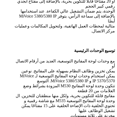
أو 20 مفتاحًا قابلاً للتكوين بحرية، بالإضافة إلى مفتاح أبجدي
رقمي كبير الحجم
الوحدة، يتم ضمان التشغيل عالي الكفاءة. عند استخدامها
بالإضافة إلى سماعة الرأس، يتوفر MiVoice 5380/5380 IP
أيضًا
مثالية لمحطات العمل الهاتفية، ولتحويل المكالمات وعمليات
مركز الاتصال.
توسيع الوحدات الرئيسية
مع وحدات لوحة المفاتيح التوسعية، العديد من أرقام الاتصال
أو
يمكن تخزين وظائف النظام بسهولة على المفاتيح. نوعين
يمكن استخدام وحدات لوحة المفاتيح التوسعية لـ MiVoice
5370/5370 IP و MiVoice 5380/5380 IP. التوسع
تتكون وحدة لوحة المفاتيح M530 المزودة بشرائط وضع
العلامات من 20 قطعة
مفاتيح قابلة للتكوين بحرية، ولكل منها منطقتان للتخزين. ال
وحدة لوحة المفاتيح التوسعية M535 مع شاشة رقمية و
تحتوي الخلفية ذات الإضاءة الخلفية على 15 مفتاحًا يمكن
تشغيل الوظائف عليها
مخزنة على ثلاثة مستويات.