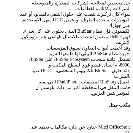
حل مخصص لمعالجة الشركات الصغيرة والمتوسطة
الشركات وكذلك والقطاعات.
سواء كان تركيزك ينصب على حلول التنقل بالفيديو، أو عقد
المؤتمرات متعددة الطرق، أو عميل UCC سهل الاستخدام
على جهازك
الكمبيوتر، فإن نظام BluStar البيئي يحتوي على كل شيء.
فهم Mitel المتعمق لمنصات الاتصال الهاتفي عبر بروتوكول
الإنترنت
وقد أعطت أدوات التعاون لسوق المؤسسات
أجهزة نظام BluStar البيئي لها طابعها الفريد.
تشتمل عائلة منتجات BluStar Ecosystem على BluStar
8000i، – اتصال فيديو قوي لسطح المكتب و
أداة تعاون، BluStar للكمبيوتر الشخصي، – UCC غنية
بالميزات
العميل وBluStar لتطبيقات iPad/iPhone التي تمتد
جانب التنقل في المحفظة أكثر من ذلك. بلوستار ل
المؤتمر يتقن العرض.
مكتب ميتل
Mitel OfficeSuite عبارة عن إدارة مكالمات تعتمد على
الكمبيوتر