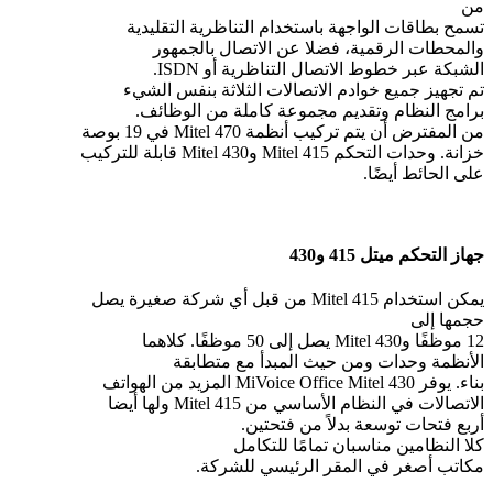
من
تسمح بطاقات الواجهة باستخدام التناظرية التقليدية
والمحطات الرقمية، فضلا عن الاتصال بالجمهور
الشبكة عبر خطوط الاتصال التناظرية أو ISDN.
تم تجهيز جميع خوادم الاتصالات الثلاثة بنفس الشيء
برامج النظام وتقديم مجموعة كاملة من الوظائف.
من المفترض أن يتم تركيب أنظمة Mitel 470 في 19 بوصة
خزانة. وحدات التحكم Mitel 415 وMitel 430 قابلة للتركيب
على الحائط أيضًا.
جهاز التحكم ميتل 415 و430
يمكن استخدام Mitel 415 من قبل أي شركة صغيرة يصل
حجمها إلى
12 موظفًا وMitel 430 يصل إلى 50 موظفًا. كلاهما
الأنظمة وحدات ومن حيث المبدأ مع متطابقة
بناء. يوفر MiVoice Office Mitel 430 المزيد من الهواتف
الاتصالات في النظام الأساسي من Mitel 415 ولها أيضا
أربع فتحات توسعة بدلاً من فتحتين.
كلا النظامين مناسبان تمامًا للتكامل
مكاتب أصغر في المقر الرئيسي للشركة.