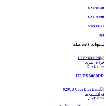
QNV-6073R
QNV-7030R
QRN-1610S
R10
منتجات ذات صلة
قراءة المزيد
Quick view
ULFX6000PR
قراءة المزيد
Quick view