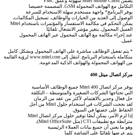
يضمن Mitel Mobile Client سهولة وعمق FMC
التكامل مع الهواتف المحمولة GSM. المصممة خصيصا
يوفر البرنامج* واجهة مستخدم سهلة الاستخدام للسرعة
الوصول إلى العديد من الخيارات والوظائف. تسجيل المكالمات،
يمكن التحكم في مكالمة الاستفسار والمؤتمرات باستخدام Mitel
العميل المحمول. يتغير مؤشر الانشغال تلقائيًا
عند إجراء مكالمة مع الهاتف المحمول عبر الهاتف المحمول
عميل.
* يتم تفعيل الوظائف مباشرة على الهاتف المحمول وبشكل كامل
متكاملة باستخدام البرنامج. انتقل إلى www.mitel.com لرؤية القائمة
من الهواتف المحمولة والهواتف الذكية المدعومة.
مركز اتصال ميتل 400
يوفر مركز اتصال Mitel 400 جميع الوظائف الأساسية
التي تحتاجها الشركات الصغيرة والمتوسطة – التكلفة
حل فعال وجدير بالاهتمام. لأكثر من عقد من الزمان
لقد نجحت الشركات في استخدام حلول Mitel من أجل
الحفاظ على حصتها في السوق.
إذا لزم الأمر، يمكن أيضًا توفير حلول مركز اتصال Mitel
مترابطة مع تطبيقات CTI (مثل Mitel OfficeSuite)،
وهو ما يعني أن جميع بيانات العملاء الرئيسية
يتم عرضها تلقائيًا على الشاشة كلما