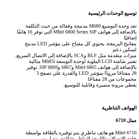
توسيع الوحدات الرئيسية
تعد وحدة التوسيع M680 مدمجة وفعالة من حيث التكلفة
بالإضافة إلى هواتف MItel 6800 Series SIP التي توفر 16 هاتفًا
إضافيًا
مفاتيح البرمجة. يحتوي كل مفتاح على مؤشر LED مدمج
لتمكين دعم
ميزات متقدمة مثل BLF وSCA بالإضافة إلى الاتصال السريع.
تعتبر شاشة LCD الملونة لوحدة التوسعة M685i مثالية
بالإضافة إلى هواتف Mitel 6865 و6867 و6869 SIP. توفير
28 مفتاحًا مزودًا بمؤشر LED والقدرة على تصفح 3
مجموعات من 28 مفتاحًا
يعطي مرونة متميزة وقابلية للتوسيع.
الهواتف التناظرية
ميتل 6710
Mitel 6710 هو هاتف تناظري يتم توفيره بالطاقة بواسطة
خادم الاتصالات (اللوحة التناظرية) الذي يتصل به.