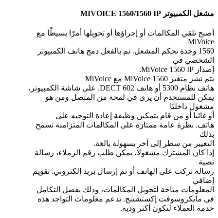
مشغل الكمبيوتر MIVOICE 1560/1560 IP
أصبح تلقي المكالمات أو إجراؤها أو تحويلها أمرًا بسيطًا مع
MiVoice
1560 وحدة تحكم المشغل. تم بالفعل دمج هاتف الكمبيوتر
الشخصي في
إصدار MiVoice 1560 IP.
يتم نشر متغير MiVoice 1560 مع MiVoice
هاتف نظام 5300 أو هاتف 602 DECT. على شاشة الكمبيوتر،
يمكن للمستخدم أن يرى في لمحة من المتصل ومن هو
مشغول داخليًا
أو غائبا أو من قام بتمكين وظيفة إعادة التوجيه على
هاتف. نظرة عامة ممتازة على المكالمات المتزامنة تسمح
بذلك
التغيير من سطر إلى آخر بسهولة بالغة.
إذا كان المشترك مشغولا، يمكن طلب رقم الزملاء، رسالة
نصية
رسالة تركت على الهاتف أو تم إرسال بريد إلكتروني. تقويم
إضافي
المعلومات متاحة لتحويل المكالمات، وذلك بفضل التكامل
في مايكروسوفت إكستشينج. تدعم معلومات التواجد هذه
خدمة العملاء لتكون أكثر ودية.