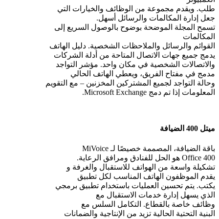
طلب. ويقدم مجموعة من الوظائف والخيارات التي
جعل إدارة المكالمات والرسائل أسهل.
تسمح المجلة الموضحة بوضوح بالوصول السريع إلى
المكالمات
القوائم والرسائل والملاحظات الشخصية. دليل الهاتف
يدمج جميع جهات الاتصال المتاحة من أدلة الشركات
والاتصالات الشخصية في مكان واحد. مؤشر التواجد
مدمج في مفتاح الفريق، ويعطي الهاتف الحالي
وحالة التواجد لجميع المشتركين المخزنين – مع التقويم
المعلومات إذا تم دمج Microsoft Exchange.
ميتل 400 الضيافة
باقة الضيافة، المصممة خصيصًا لـ MiVoice
Office 400 هو الحل للفنادق ومرافق الرعاية.
تشكيلة واسعة من الهواتف للاستقبال والغرفة و
يقدم الموظفون الهاتف المناسب لكل تطبيق
يكتب. يتم تحسين العمليات باستخدام تطبيق برمجي
الذي يسهل إدارة خدمات الاستقبال مع
وظائف خاصة بالقطاع. التكامل السلس مع
البنية التحتية الحالية تزيد من الإنتاجية والضمانات