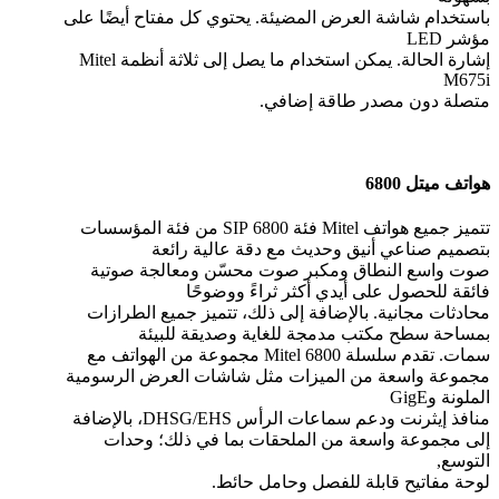
باستخدام شاشة العرض المضيئة. يحتوي كل مفتاح أيضًا على
مؤشر LED
إشارة الحالة. يمكن استخدام ما يصل إلى ثلاثة أنظمة Mitel
M675i
متصلة دون مصدر طاقة إضافي.
هواتف ميتل 6800
تتميز جميع هواتف Mitel فئة 6800 SIP من فئة المؤسسات
بتصميم صناعي أنيق وحديث مع دقة عالية رائعة
صوت واسع النطاق ومكبر صوت محسّن ومعالجة صوتية
فائقة للحصول على أيدي أكثر ثراءً ووضوحًا
محادثات مجانية. بالإضافة إلى ذلك، تتميز جميع الطرازات
بمساحة سطح مكتب مدمجة للغاية وصديقة للبيئة
سمات. تقدم سلسلة Mitel 6800 مجموعة من الهواتف مع
مجموعة واسعة من الميزات مثل شاشات العرض الرسومية
الملونة وGigE
منافذ إيثرنت ودعم سماعات الرأس DHSG/EHS، بالإضافة
إلى مجموعة واسعة من الملحقات بما في ذلك؛ وحدات
التوسع,
لوحة مفاتيح قابلة للفصل وحامل حائط.