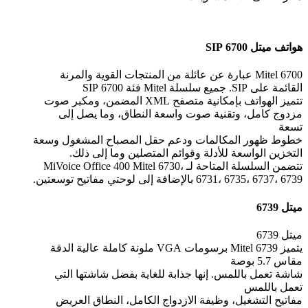
هواتف ميتل 6700 SIP
Mitel 6700 عبارة عن عائلة من المنتجات القوية والمرنة
القائمة على SIP. جميع سلسلة Mitel فئة 6700 SIP
تتميز الهواتف بإمكانية متصفح XML المضمن، ومكبر صوت
مزدوج كامل، وتقنية صوت واسعة النطاق، وما يصل إلى
تسعة
خطوط ظهور المكالمات ودعم حقل المصباح المشغول وسعة
التخزين الواسعة للأدلة وقوائم المتصلين وما إلى ذلك.
تتضمن السلسلة المتاحة لـ MiVoice Office 400 Mitel 6730،
6731، 6735، 6737، 6739 بالإضافة إلى لوحتي مفاتيح توسعتين.
ميتل 6739
ميتل 6739
يتميز Mitel 6739 برسومات VGA ملونة كاملة عالية الدقة
مقاس 5.7 بوصة
شاشة تعمل باللمس. إنها جذابة للغاية بفضل شاشتها التي
تعمل باللمس
مفاتيح التشغيل، وظيفة الازدواج الكامل، النطاق العريض