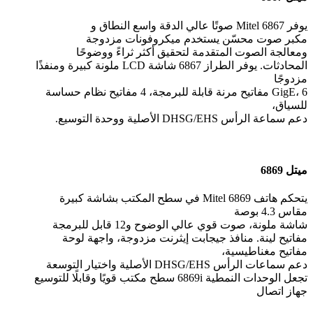
يوفر Mitel 6867 صوتًا عالي الدقة واسع النطاق و
مكبر صوت محسّن يستخدم ميكروفونات مزدوجة
ومعالجة الصوت المتقدمة لتحقيق أكثر ثراءً ووضوحًا
المحادثات. يوفر الطراز 6867 شاشة LCD ملونة كبيرة ومنفذًا
مزدوجًا
GigE، 6 مفاتيح مرنة قابلة للبرمجة، 4 مفاتيح نظام حساسة
للسياق،
دعم سماعة الرأس DHSG/EHS الأصلية ووحدة التوسيع.
ميتل 6869
يتحكم هاتف Mitel 6869 في سطح المكتب بشاشة كبيرة
مقاس 4.3 بوصة
شاشة ملونة، صوت قوي عالي الوضوح و12 قابل للبرمجة
مفاتيح لينة. منافذ جيجابت إيثرنت مزدوجة، واجهة لوحة
مفاتيح مغناطيسية،
دعم سماعات الرأس DHSG/EHS الأصلية واختيار التوسعة
تجعل الوحدات النمطية 6869i سطح مكتب قويًا وقابلًا للتوسيع
جهاز اتصال