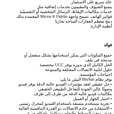
عائد سريع على الاستثمار.
يتمتع الضيوف والمقيمون بخدمات إضافية مثل
خدمات مكالمات الإيقاظ، الرسائل الشخصية أو التفصيلية
فواتير الهاتف. تسمح واجهة Micros ® Fidelio المعتمدة بذلك
دمج معظم العقارات المتاحة تجاريا
أنظمة الإدارة.
فوائد
جميع المكونات التي يمكن استخدامها بشكل منفصل أو
مدمجة في ملف
الحل الكامل الذي بدوره يوفر UCC مخصصة
حلول لتلبية الاتصالات المختلفة والمتنوعة
احتياجات المؤسسة.
يوفر نظام BluStar البيئي ما يلي:
• حل حقيقي لعقد مؤتمرات الفيديو عالية الدقة يوفر فيديو
وصوتًا عالي الجودة للتفاعل الطبيعي الحقيقي
مكالمات فيديو عالية الدقة من طرف إلى طرف
• اختيار الجهاز أو العميل
• تجربة مستخدم متسقة باستخدام الفيديو كمحرك رئيسي
• الاستفادة من خادم الاتصالات ذو القدرة التنافسية العالية
عرض متعدد الوسائط والتعاون متكامل بإحكام من a