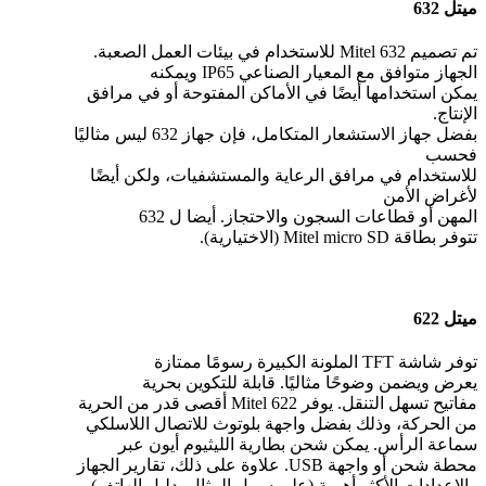
ميتل 632
تم تصميم Mitel 632 للاستخدام في بيئات العمل الصعبة.
الجهاز متوافق مع المعيار الصناعي IP65 ويمكنه
يمكن استخدامها أيضًا في الأماكن المفتوحة أو في مرافق
الإنتاج.
بفضل جهاز الاستشعار المتكامل، فإن جهاز 632 ليس مثاليًا
فحسب
للاستخدام في مرافق الرعاية والمستشفيات، ولكن أيضًا
لأغراض الأمن
المهن أو قطاعات السجون والاحتجاز. أيضا ل 632
تتوفر بطاقة Mitel micro SD (الاختيارية).
ميتل 622
توفر شاشة TFT الملونة الكبيرة رسومًا ممتازة
يعرض ويضمن وضوحًا مثاليًا. قابلة للتكوين بحرية
مفاتيح تسهل التنقل. يوفر Mitel 622 أقصى قدر من الحرية
من الحركة، وذلك بفضل واجهة بلوتوث للاتصال اللاسلكي
سماعة الرأس. يمكن شحن بطارية الليثيوم أيون عبر
محطة شحن أو واجهة USB. علاوة على ذلك، تقارير الجهاز
والإعدادات الأكثر أهمية (على سبيل المثال، دليل الهاتف)