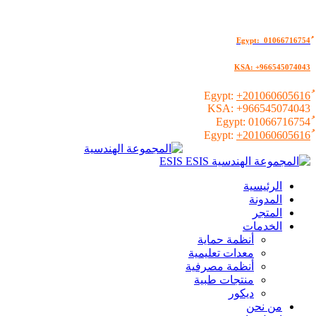
KSA: +966545074043
+201060605616
KSA:
+966545074043
01066716754
+201060605616
الرئيسية
المدونة
المتجر
الخدمات
أنظمة حماية
معدات تعليمية
أنظمة مصرفية
منتجات طبية
ديكور
من نحن