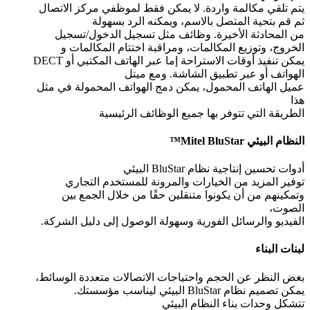
يتم تلقي مكالمة واردة. لا يمكن فقط لموظفي مركز الاتصال
ثم قم بتحية المتصل بالاسم، ويمكنه الرد بسهولة
من المحادثة الأخيرة. وظائف مثل تسجيل الدخول/تسجيل
الخروج، وتوزيع المكالمات، ومراقبة اختتام المكالمات و
يمكن تنفيذ أوقات الاستراحة إما عبر الهاتف المكتبي أو DECT
الهواتف أو عبر تطبيق الشاشة. ومع ميتل
عميل الهاتف المحمول، يمكن دمج الهواتف المحمولة في مثل
هذا
الطريقة التي تتوفر بها جميع الوظائف الرئيسية
النظام البيئي Mitel BluStar™
أدوات تحسين إنتاجية نظام BluStar البيئي
توفير المزيد من الخيارات والمرونة للمستخدم التجاري
وتمكينهم من أن يكونوا متنقلين حقًا من خلال الجمع بين
الصوت،
الفيديو والرسائل الفورية وسهولة الوصول إلى دليل الشركة.
لبنات البناء
بغض النظر عن الحجم واحتياجات الاتصالات متعددة الوسائط،
يمكن تصميم نظام BluStar البيئي ليناسب مؤسستك.
تتشكل وحدات بناء النظام البيئي