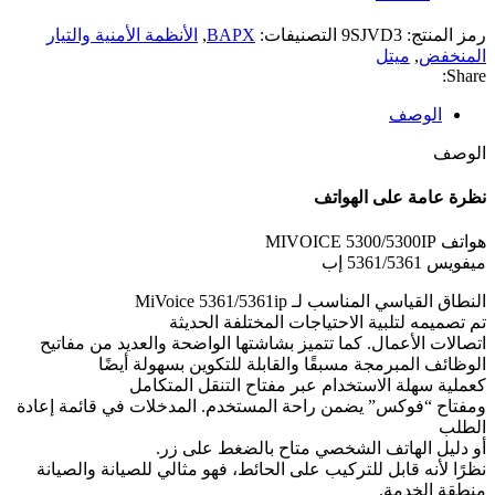
رمز المنتج:
9SJVD3
التصنيفات:
BAPX
,
الأنظمة الأمنية والتيار
المنخفض
,
ميتل
Share:
الوصف
الوصف
نظرة عامة على الهواتف
هواتف MIVOICE 5300/5300IP
ميفويس 5361/5361 إب
النطاق القياسي المناسب لـ MiVoice 5361/5361ip
تم تصميمه لتلبية الاحتياجات المختلفة الحديثة
اتصالات الأعمال. كما تتميز بشاشتها الواضحة والعديد من مفاتيح
الوظائف المبرمجة مسبقًا والقابلة للتكوين بسهولة أيضًا
كعملية سهلة الاستخدام عبر مفتاح التنقل المتكامل
ومفتاح “فوكس” يضمن راحة المستخدم. المدخلات في قائمة إعادة
الطلب
أو دليل الهاتف الشخصي متاح بالضغط على زر.
نظرًا لأنه قابل للتركيب على الحائط، فهو مثالي للصيانة والصيانة
منطقة الخدمة.