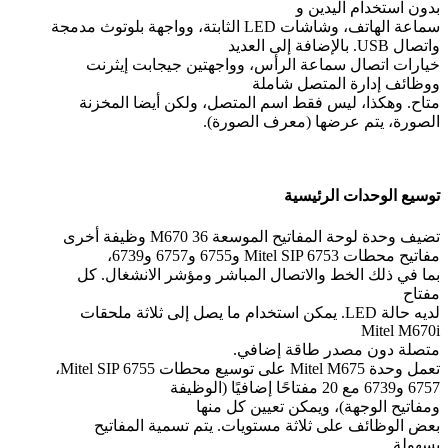
بدون استخدام اليدين و
سماعة الهاتف، وشاشات LED الثابتة، وواجهة بلوتوث مدمجة
واتصال USB. بالإضافة إلى العديد
خيارات اتصال سماعة الرأس، وواجهتين جيجابت إيثرنت
ووظائف إدارة المتصل شاملة
متاح. وهكذا، ليس فقط اسم المتصل، ولكن أيضا المخزنة
الصورة، يتم عرضها (معرف الصورة).
توسيع الوحدات الرئيسية
تضيف وحدة لوحة المفاتيح الموسعة M670 36 وظيفة أخرى
مفاتيح محطات Mitel SIP 6753 و6755 و6757 و6739،
بما في ذلك الخط والاتصال المباشر ومؤشر الانشغال. كل
مفتاح
لديه حالة LED. يمكن استخدام ما يصل إلى ثلاثة ملحقات
Mitel M670i
متصلة دون مصدر طاقة إضافي.
تعمل وحدة Mitel M675 على توسيع محطات Mitel SIP 6755،
6757 و6739 مع 20 مفتاحًا إضافيًا (الوظيفة
ومفاتيح الوجهة)، ويمكن تعيين كل منها
بعض الوظائف على ثلاثة مستويات. يتم تسمية المفاتيح
بسهولة