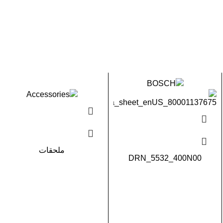
ملحقات
DRN_5532_400N00