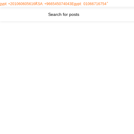
+201060605616
KSA: +966545074043