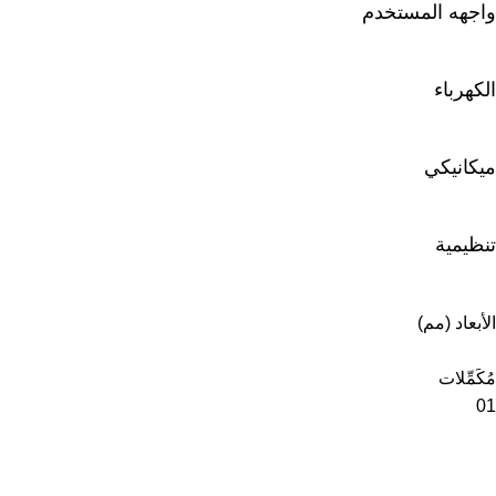
واجهه المستخدم
الكهرباء
ميكانيكي
تنظيمية
الأبعاد (مم)
مُكَمِّلات
01