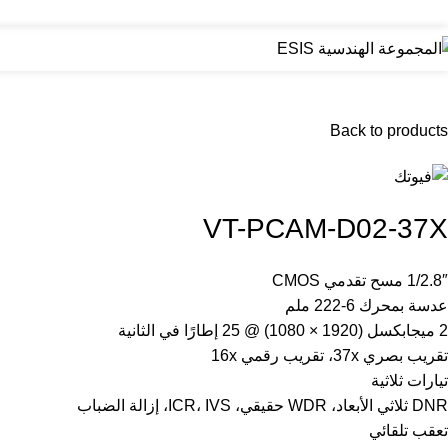
Click to enlarge
Back to products
VT-PCAM-D02-37X
1/2.8″ مسح تقدمي CMOS
عدسة بمحرك 6-222 ملم
2 ميجابكسل (1920 × 1080) @ 25 إطارًا في الثانية
تقريب بصري 37x، تقريب رقمي 16x
تيارات ثلاثية
DNR ثلاثي الأبعاد، WDR حقيقي، ICR، IVS، إزالة الضباب
تعقب تلقائي