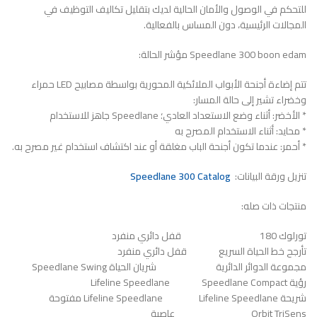
للتحكم في الوصول والأمان الحالية لديك بتقليل تكاليف التوظيف في
المجالات الرئيسية، دون المساس بالفعالية.
Speedlane 300 boon edam مؤشر الحالة:
تتم إضاءة أجنحة الأبواب الملائكية المحورية بواسطة مصابيح LED حمراء
وخضراء تشير إلى حالة المسار:
* الأخضر: أثناء وضع الاستعداد العادي؛ Speedlane جاهز للاستخدام
* محايد: أثناء الاستخدام المصرح به
* أحمر: عندما تكون أجنحة الباب مغلقة أو عند اكتشاف استخدام غير مصرح به.
تنزيل ورقة البيانات:
Speedlane 300 Catalog
منتجات ذات صله:
تورلوك 180 قفل دائري منفرد
تأرجح خط الحياة السريع قفل دائري منفرد
مجموعة الدوائر الدائرية شريان الحياة Speedlane Swing
رؤية Lifeline Speedlane Speedlane Compact
شريحة Lifeline Speedlane Lifeline Speedlane مفتوحة
Orbit TriSens عاصبة