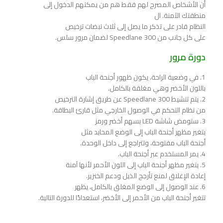
أن الأشخاص المصرح لهم فقط هم من يمكنهم الدخول إلى
منطقتك الآمنة. ال
النظام قادر على تذكر ما يصل إلى ثلاث نبضات ترخيص
على كل جانب من Speedlane 300 لضمان مرور سلس.
دورة مرور
1. في وضعية الراحة، يكون ظهور أجنحة الباب
باللون الأخضر وهي مغلقة بالكامل.
2. يتم تنشيط Speedlane 300 عن طريق إشارة الترخيص
من نظام التحكم في الوصول الخارجي مثل قارئ البطاقة.
3. ستومض شاشة LED بسهم أخضر ورمز
يتغير مظهر أجنحة الباب إلى الوضع المحايد مثل
أجنحة الباب مفتوحة، وتتراجع إلى داخل الوحدة.
4. يمر المستخدم عبر أجنحة الباب.
5. يتغير مظهر أجنحة الباب إلى اللون الأحمر لأنها آمنة
إعادة الإغلاق لمنع تأرجح الذيل ودعم الخنزير.
6. عند الوصول إلى الوضع المغلق بالكامل، يظهر
تتغير أجنحة الباب من الأحمر إلى الأخضر، استعدادًا للدورة التالية.