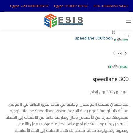
+201060605616
01066716754
KSA:
+966545074043
Click to enlarge
speedlane 300
سبيد لين 300 بون إيدام:
يعد تحسين سلامة الموظفين، وخاصة في نقاط المرور العالية في الموقع،
مسألة ذات أولوية. تقوم بوابة السرعة Lifeline Speedlane Vision بتوجيه
مجموعات كبيرة من الأشخاص بأمان وبطريقة خالية من الاحتكاك إلى النقطة
التالية من رحلاتهم باستخدام أجهزة استشعار متطورة لا تعمل باللمس
وبديهية وتكنولوجيا حديثة. تسمح لك هذه الإضافة إلى البنية الأساسية