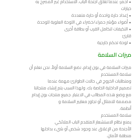
• أحمر: عندما تغلق أجنحة الباب. الاستخدام غير المصرح به
خيارات
• إعداد حارة واحدة أو حارة متعددة
• أضواء مؤشر حمراء/خضراء في اللوحة العلوية للوحدة
• التكيفات لتكامل القرب أو بطاقة أخرى
قارئ
• لوحة تحكم خارجية
ميزات السلامة
ميزات السلامة في بون إيدام، نضع السلامة أولاً. نحن نعلم أن
سلامة المستخدم
ومتطلبات الخروج في حالات الطوارئ مهمة عندما
تصميم الداخلية الخاصة بك. ولهذا السبب يتم إنشاء منتجاتنا
مع وضع هذه المطالب في الاعتبار. جميع منتجات بون إيدام
مصممة للامتثال أو تجاوز معايير السلامة و
أنظمة.
سلامة المستخدم
يمنع نظام الاستشعار المتقدم الباب الملائكي
الأجنحة من الإغلاق عند وجود شخص أو شيء بداخلها
منطقة الأمان.