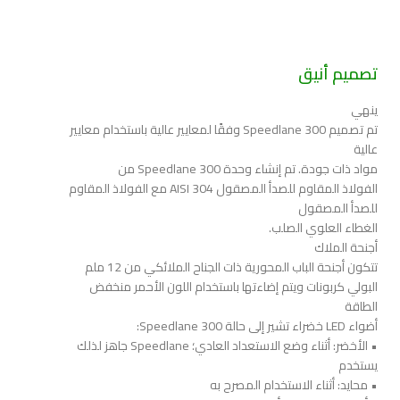
تصميم أنيق
ينهي
تم تصميم Speedlane 300 وفقًا لمعايير عالية باستخدام معايير
عالية
مواد ذات جودة. تم إنشاء وحدة Speedlane 300 من
الفولاذ المقاوم للصدأ المصقول AISI 304 مع الفولاذ المقاوم
للصدأ المصقول
الغطاء العلوي الصلب.
أجنحة الملاك
تتكون أجنحة الباب المحورية ذات الجناح الملائكي من 12 ملم
البولي كربونات ويتم إضاءتها باستخدام اللون الأحمر منخفض
الطاقة
أضواء LED خضراء تشير إلى حالة Speedlane 300:
• الأخضر: أثناء وضع الاستعداد العادي؛ Speedlane جاهز لذلك
يستخدم
• محايد: أثناء الاستخدام المصرح به