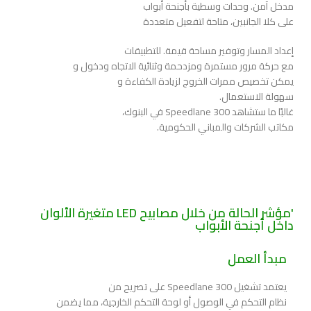
مدخل آمن. وحدات وسطية بأجنحة أبواب
على كلا الجانبين، متاحة لتفعيل متعددة
إعداد المسار وتوفير مساحة قيمة. للتطبيقات
مع حركة مرور مستمرة ومزدحمة وثنائية الاتجاه ودخول و
يمكن تخصيص ممرات الخروج لزيادة الكفاءة و
سهولة الاستعمال.
غالبًا ما ستشاهد Speedlane 300 في البنوك،
مكاتب الشركات والمباني الحكومية.
'مؤشر الحالة من خلال مصابيح LED متغيرة الألوان
داخل أجنحة الأبواب
مبدأ العمل
يعتمد تشغيل Speedlane 300 على تصريح من
نظام التحكم في الوصول أو لوحة التحكم الخارجية، مما يضمن