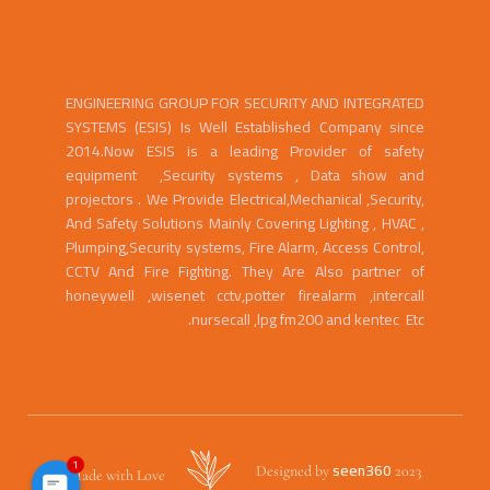
ENGINEERING GROUP FOR SECURITY AND INTEGRATED
SYSTEMS (ESIS) Is Well Established Company since
2014.Now ESIS is a leading Provider of safety
equipment ,Security systems , Data show and
projectors . We Provide Electrical,Mechanical ,Security,
And Safety Solutions Mainly Covering Lighting , HVAC ,
Plumping,Security systems, Fire Alarm, Access Control,
CCTV And Fire Fighting. They Are Also partner of
honeywell ,wisenet cctv,potter firealarm ,intercall
nursecall ,lpg fm200 and kentec Etc.
1
seen360
Designed by
2023
Made with Love