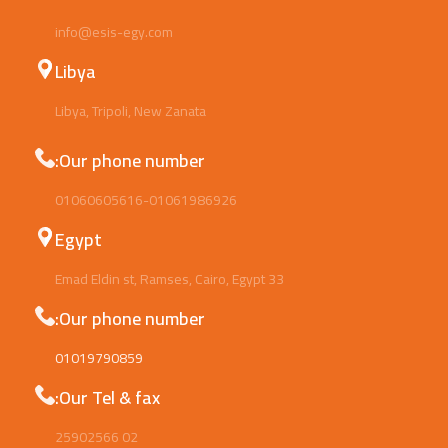
info@esis-egy.com
Libya
Libya, Tripoli, New Zanata
Our phone number:
01060605616-01061986926
Egypt
33 Emad Eldin st, Ramses, Cairo, Egypt
Our phone number:
01019790859
Our Tel & fax:
02 25902566