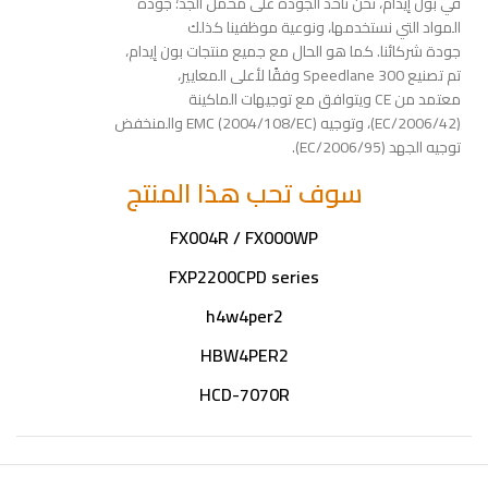
في بون إيدام، نحن نأخذ الجودة على محمل الجد؛ جودة
المواد التي نستخدمها، ونوعية موظفينا كذلك
جودة شركائنا. كما هو الحال مع جميع منتجات بون إيدام،
تم تصنيع Speedlane 300 وفقًا لأعلى المعايير،
معتمد من CE ويتوافق مع توجيهات الماكينة
(2006/42/EC)، وتوجيه EMC (2004/108/EC) والمنخفض
توجيه الجهد (2006/95/EC).
سوف تحب هذا المنتج
FX004R / FX000WP
FXP2200CPD series
h4w4per2
HBW4PER2
HCD-7070R