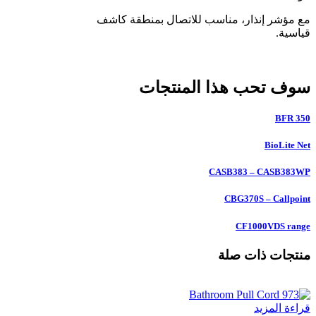
مع مؤشر إنذار، مناسب للاتصال بمنطقة كاشف
قياسية.
سوف تحب هذا المنتجات
BFR 350
BioLite Net
CASB383 – CASB383WP
CBG370S – Callpoint
CF1000VDS range
منتجات ذات صلة
قراءة المزيد