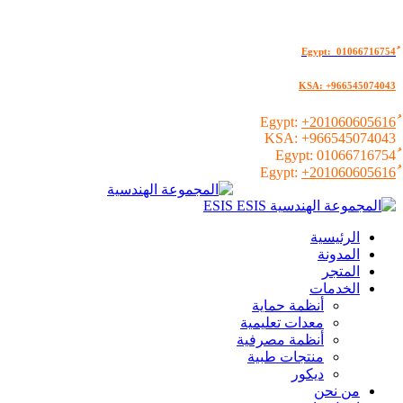
KSA: +966545074043
+201060605616
KSA:
+966545074043
01066716754
+201060605616
الرئيسية
المدونة
المتجر
الخدمات
أنظمة حماية
معدات تعليمية
أنظمة مصرفية
منتجات طبية
ديكور
من نحن