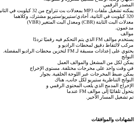
المصدر الرقمي
يمكنه تشغيل ملفات MP3 بمعدلات بت تتراوح من 32 كيلوبت في الثانية إلى
320 كيلوبت في الثانية، أحادي/ستيريو/ستيريو مشترك، وكلاهما
معدلات البت الثابتة (CBR) ومعدل البت المتغير (VBR)
مدعمون.
موالف
يستخدم موالف FM الذي يتم التحكم فيه رقميًا ترددًا
مركب لالتقاط دقيق لمحطات الراديو و
يحتوي على إعدادات مسبقة لـ FM لتخزين محطات الراديو المفضلة.
النواتج
يمكن لكل من المشغل والموالف العمل
في وقت واحد على مخرجات مختلفة. مستوى الإخراج
يمكن ضبط المخرجات عبر اللوحة الخلفية. بجوار
النواتج التناظرية ستيريو لكل جانب، هناك
الإخراج المدمج الذي يلعب المحتوى الرقمي و
يتحول تلقائيًا إلى موالف FM عندما
تم تشغيل المسار الأخير.
الشهادات والموافقات