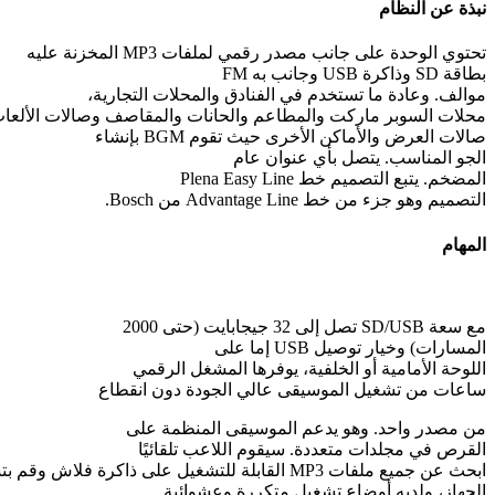
نبذة عن النظام
تحتوي الوحدة على جانب مصدر رقمي لملفات MP3 المخزنة عليه
بطاقة SD وذاكرة USB وجانب به FM
موالف. وعادة ما تستخدم في الفنادق والمحلات التجارية،
محلات السوبر ماركت والمطاعم والحانات والمقاصف وصالات الألعاب
صالات العرض والأماكن الأخرى حيث تقوم BGM بإنشاء
الجو المناسب. يتصل بأي عنوان عام
المضخم. يتبع التصميم خط Plena Easy Line
التصميم وهو جزء من خط Advantage Line من Bosch.
المهام
مع سعة SD/USB تصل إلى 32 جيجابايت (حتى 2000
المسارات) وخيار توصيل USB إما على
اللوحة الأمامية أو الخلفية، يوفرها المشغل الرقمي
ساعات من تشغيل الموسيقى عالي الجودة دون انقطاع
من مصدر واحد. وهو يدعم الموسيقى المنظمة على
القرص في مجلدات متعددة. سيقوم اللاعب تلقائيًا
ابحث عن جميع ملفات MP3 القابلة للتشغيل على ذاكرة فلاش وقم بتشغيلها
الجهاز، ولديه أوضاع تشغيل متكررة وعشوائية.