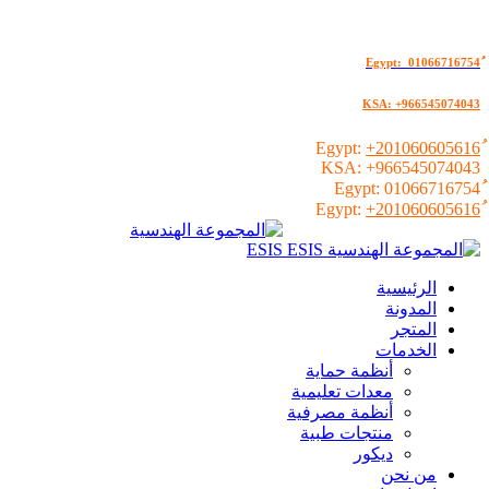
KSA: +966545074043
+201060605616
KSA:
+966545074043
01066716754
+201060605616
الرئيسية
المدونة
المتجر
الخدمات
أنظمة حماية
معدات تعليمية
أنظمة مصرفية
منتجات طبية
ديكور
من نحن