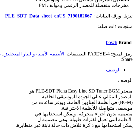
– مخرجات منفصلة للمصدر الرقمي وموالف FM
تنزيل ورقة البيانات:
PLE_SDT_Data_sheet_enUS_7190182667
منتجات ذات صله:
bosch
Brand
رمز المنتج:
PA9EYE-4
التصنيفات:
الأنظمة الأمنية والتيار المنخفض
,
ص
Share:
الوصف
الوصف
مصدر PLE-SDT Plena Easy Line SD Tuner BGM هو
المصدر المثالي عالي الجودة للموسيقى الخلفية
(BGM) في أنظمة العناوين العامة. ويوفر ساعات من
موسيقى متواصلة للأنظمة الاحترافية.
مصممة بدون أجزاء متحركة، ويمكن استخدامها في
الأنظمة التي تعمل لفترات طويلة. وهي مصممة ل
يمكن استخدامها مع ذاكرة فلاش ذات حالة ثابتة غير متطايرة.