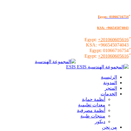
KSA: +966545074043
+201060605616
KSA:
+966545074043
01066716754
+201060605616
الرئيسية
المدونة
المتجر
الخدمات
أنظمة حماية
معدات تعليمية
أنظمة مصرفية
منتجات طبية
ديكور
من نحن