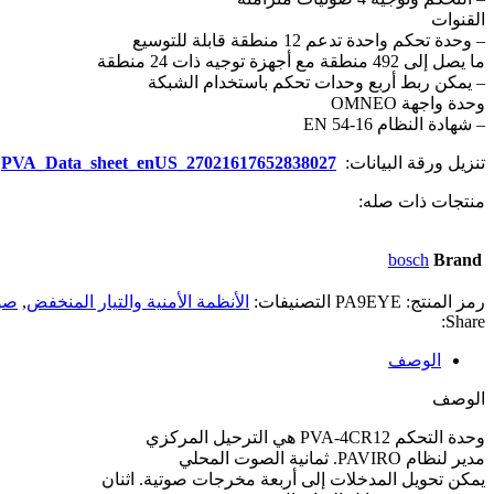
القنوات
– وحدة تحكم واحدة تدعم 12 منطقة قابلة للتوسيع
ما يصل إلى 492 منطقة مع أجهزة توجيه ذات 24 منطقة
– يمكن ربط أربع وحدات تحكم باستخدام الشبكة
وحدة واجهة OMNEO
– شهادة النظام EN 54-16
تنزيل ورقة البيانات:
PVA_Data_sheet_enUS_27021617652838027
منتجات ذات صله:
bosch
Brand
رمز المنتج:
PA9EYE
التصنيفات:
الأنظمة الأمنية والتيار المنخفض
,
صو
Share:
الوصف
الوصف
وحدة التحكم PVA-4CR12 هي الترحيل المركزي
مدير لنظام PAVIRO. ثمانية الصوت المحلي
يمكن تحويل المدخلات إلى أربعة مخرجات صوتية. اثنان