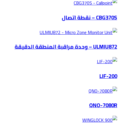
CBG370S – نقطة اتصال
ULMIU872 – وحدة مراقبة المنطقة الدقيقة
LIF-200
QNO-7080R