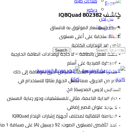
منتجات طبية
ديكور
كاشف IQ8Quad 802382
من نحن
اتصل بنا
• مبدأ الاستشعار الموثوق به للاتساق
أداء الاستجابة على أعلى مستوى
الأمن ضد الإنذارات الكاذبة
Search
• حلقة تعمل بالطاقة – لا حاجة لإمدادات الطاقة الخارجية
• السيطرة الفردية على أسلم
• يمكن استخدام النغمات لأغراض أخرى بالإضافة إلى ذلك
تحذير من الحريق، مما يجعل الجهاز مثاليًا للاستخدام في
المدارس (جرس المدرسة) الخ.
• خيار البداية الناعمة، مثالي للمستشفيات ودور رعاية المسنين
• لا يوجد عنوان قصير إضافي
• المزامنة التلقائية لمختلف أجهزة إشارات الإنذار IQ8Quad
• الحد الأقصى لمستوى الصوت: 92 ديسيبل (A) على مسافة 1 متر