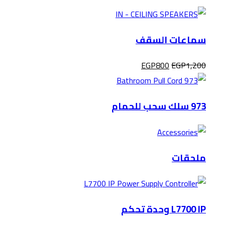
سماعات السقف
EGP
800
EGP
1,200
973 سلك سحب للحمام
ملحقات
L7700 IP وحدة تحكم