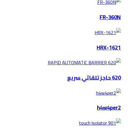
FR-360N
HRX-1621
620 حاجز تلقائي سريع
h4w4per2