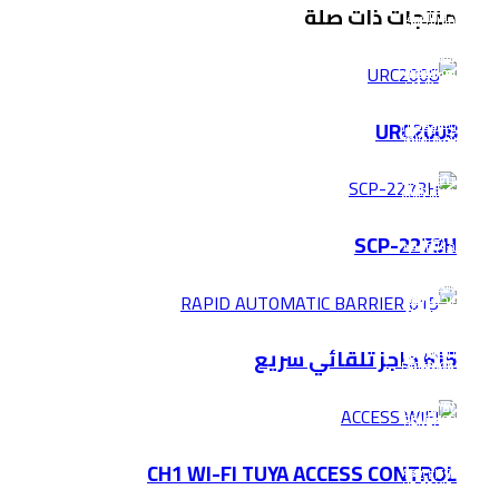
منتجات ذات صلة
URC2008
SCP-2273H
615 حاجز تلقائي سريع
CH1 WI-FI TUYA ACCESS CONTROL