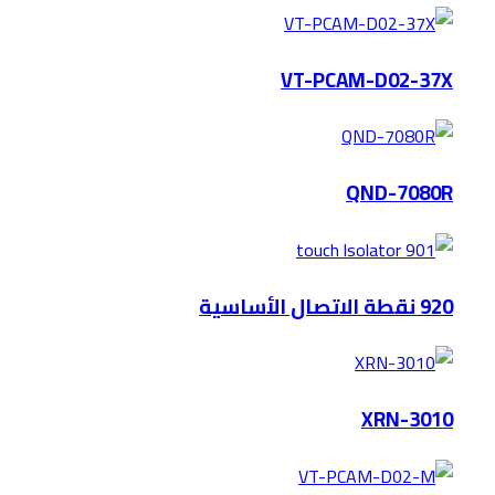
VT-PCAM-D02-37X
QND-7080R
920 نقطة الاتصال الأساسية
XRN-3010