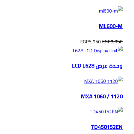
ML600-M
EGP
5,950
EGP
7,050
وحدة عرض LCD L628
MXA 1060 / 1120
TD450152EN