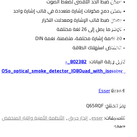
• يمكن ضبط الحد الأقصى لضغط الصوت
• يمكن دمج مكونات إشارة متعددة في قالب إشارة واحد
• يمكن ضبط قالب الإشارة ومعدلات التكرار
• تتوفر ما يصل إلى 26 لغة مختلفة
• 20 نغمة إشارة مختلفة، متضمنة. نغمة DIN
• انخفاض استهلاك الطاقة
تنزيل ورقة البيانات:
802382_-
_OSo_optical_smoke_detector_IQ8Quad_with_isolator
Esser
Brand
رمز المنتج:
Q65RQF
التصنيفات:
esser
,
إنذار حريق
,
الأنظمة الأمنية والتيار المنخفض
Share: