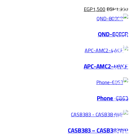
EGP
1,500
EGP
1,950
QND-8080R
APC-AMC2-4WCF
6863-Phone
CASB383 – CASB383WP