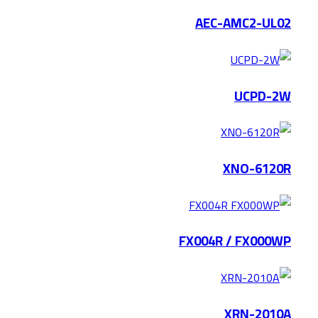
AEC-AMC2-UL02
UCPD-2W
XNO-6120R
FX004R / FX000WP
XRN-2010A