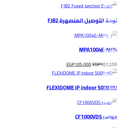
لوحة التوصيل المنصهرة FJB2
MPA1004E-MPS
EGP
105,000
EGP
127,000
FLEXIDOME IP indoor 5000 HD
CF1000VDS range