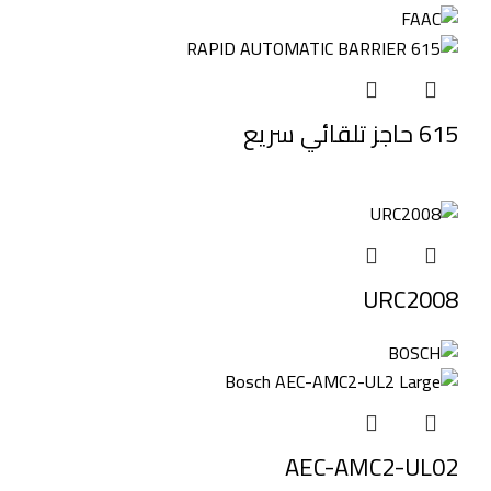
615 حاجز تلقائي سريع
URC2008
AEC-AMC2-UL02