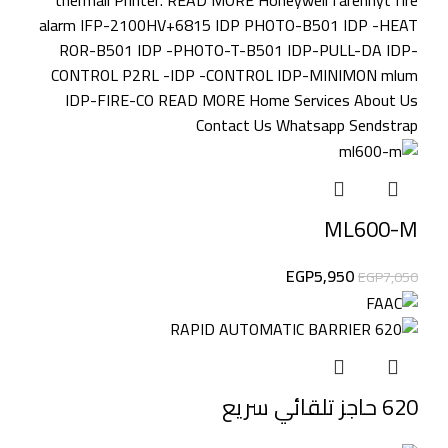
ML600-M
EGP
5,950
EGP
7,050
620 حاجز تلقائي سريع