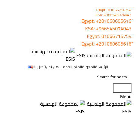
KSA: +966545074043
+201060605616
KSA:
+966545074043
01066716754
+201060605616
الرئيسية
المدونة
المتجر
الخدمات
من نحن
اتصل بنا
Search
Menu
Click to enlarge