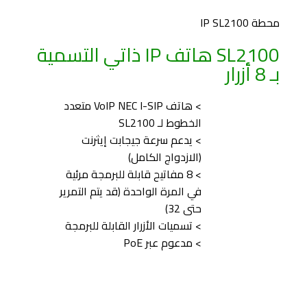
محطة IP SL2100
SL2100 هاتف IP ذاتي التسمية
بـ 8 أزرار
> هاتف VoIP NEC I-SIP متعدد
الخطوط لـ SL2100
> يدعم سرعة جيجابت إيثرنت
(الازدواج الكامل)
> 8 مفاتيح قابلة للبرمجة مرئية
في المرة الواحدة (قد يتم التمرير
حتى 32)
> تسميات الأزرار القابلة للبرمجة
> مدعوم عبر PoE