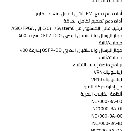
منتجات ذات صله:
أداة دعم قمع EMI لثنائي الفينيل متعدد الكلور
أداة دعم تصميم تكامل الطاقة
تركيب عالي المستوى من C/C++/SystemC إلى ASIC/FPGA
جهاز الإرسال والاستقبال البصري CFP2-DCO بسرعة 400
جيجابت/ثانية
جهاز الإرسال والاستقبال البصري QSFP-DD بسرعة 400
جيجابت/ثانية
برنامج منصة إنترنت الأشياء
ايباسولينك VR4
ايباسولينك VR10
حل إدارة حركة المرور
أنظمة الكابلات البحرية
NC7000-3A-CO
NC7000-3A-OI
NC7000-3A-OC
NC7000-3A-ID
NC7000-3A-OA