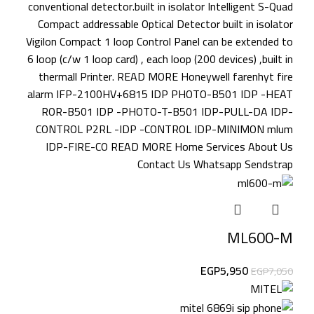
ML600-M
EGP
5,950
EGP
7,050