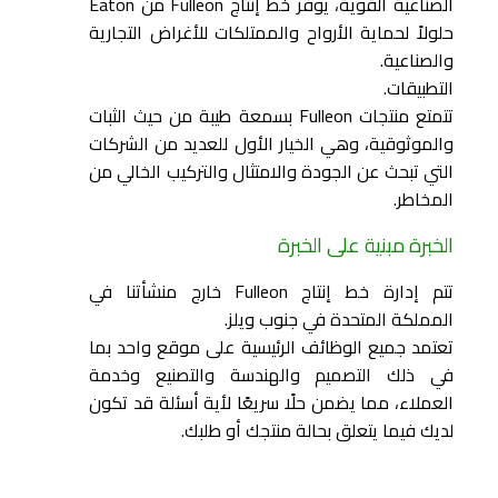
الصناعية القوية، يوفر خط إنتاج Fulleon من Eaton
حلولاً لحماية الأرواح والممتلكات للأغراض التجارية
والصناعية.
التطبيقات.
تتمتع منتجات Fulleon بسمعة طيبة من حيث الثبات
والموثوقية، وهي الخيار الأول للعديد من الشركات
التي تبحث عن الجودة والامتثال والتركيب الخالي من
المخاطر.
الخبرة مبنية على الخبرة
تتم إدارة خط إنتاج Fulleon خارج منشأتنا في
المملكة المتحدة في جنوب ويلز.
تعتمد جميع الوظائف الرئيسية على موقع واحد بما
في ذلك التصميم والهندسة والتصنيع وخدمة
العملاء، مما يضمن حلًا سريعًا لأية أسئلة قد تكون
لديك فيما يتعلق بحالة منتجك أو طلبك.