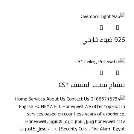
926 ضوء خارجي
مفتاح سحب السقف CS1