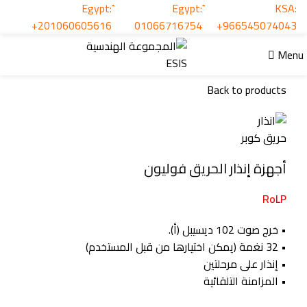
KSA:
+201060605616
01066716754
+966545074043
Menu
Click to enlarge
Back to products
أجهزة إنذار الحريق فوليون
RoLP
• خرج صوت 102 ديسيبل (أ).
• 32 نغمة (يمكن اختيارها من قبل المستخدم)
• إنذار على مرحلتين
• المزامنة التلقائية