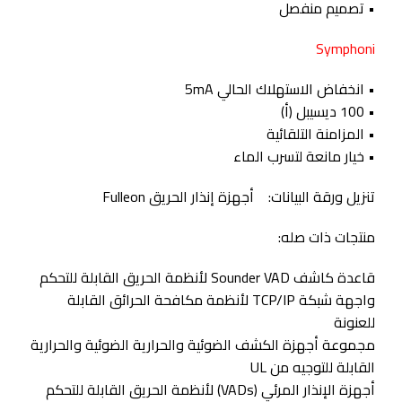
• تصميم منفصل
Symphoni
• انخفاض الاستهلاك الحالي 5mA
• 100 ديسيبل (أ)
• المزامنة التلقائية
• خيار مانعة لتسرب الماء
تنزيل ورقة البيانات:
أجهزة إنذار الحريق Fulleon
منتجات ذات صله:
قاعدة كاشف Sounder VAD لأنظمة الحريق القابلة للتحكم
واجهة شبكة TCP/IP لأنظمة مكافحة الحرائق القابلة
للعنونة
مجموعة أجهزة الكشف الضوئية والحرارية الضوئية والحرارية
القابلة للتوجيه من UL
أجهزة الإنذار المرئي (VADs) لأنظمة الحريق القابلة للتحكم