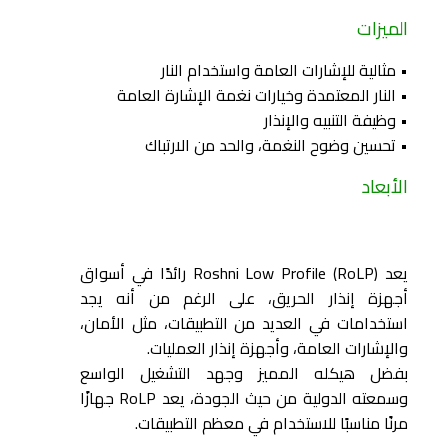
الميزات
• مثالية للإشارات العامة واستخدام النار
• النار المعتمدة وخيارات نغمة الإشارة العامة
• وظيفة التنبيه والإنذار
• تحسين وضوح النغمة، والحد من الارتباك
الأبعاد
يعد Roshni Low Profile (RoLP) رائدًا في أسواق
أجهزة إنذار الحريق، على الرغم من أنه يجد
استخدامات في العديد من التطبيقات، مثل الأمان،
والإشارات العامة، وأجهزة إنذار العمليات.
بفضل هيكله المميز وجهد التشغيل الواسع
وسمعته الدولية من حيث الجودة، يعد RoLP جهازًا
مرنًا مناسبًا للاستخدام في معظم التطبيقات.