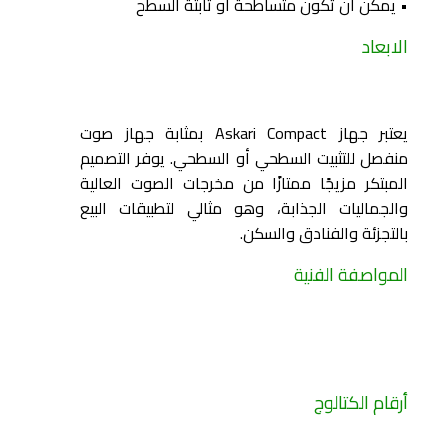
• يمكن أن تكون متساطحة أو ثابتة السطح
الابعاد
يعتبر جهاز Askari Compact بمثابة جهاز صوت
منفصل للتثبيت السطحي أو السطحي. يوفر التصميم
المبتكر مزيجًا ممتازًا من مخرجات الصوت العالية
والجماليات الجذابة، وهو مثالي لتطبيقات البيع
بالتجزئة والفنادق والسكن.
المواصفة الفنية
أرقام الكتالوج