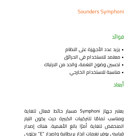
Sounders Symphoni
فوائد
• يزيد عدد الأجهزة على النظام
• معتمد للاستخدام في الحرائق
• تحسين وضوح النغمة، والحد من الارتباك
• مناسبة للاستخدام الخارجي
أبعاد
يعتبر جهاز Symphoni مسبار حائط فعال للغاية
ومناسب تمامًا للتركيبات الكبيرة حيث يكون التيار
المنخفض للغاية أمرًا بالغ الأهمية. هناك إصدار
قياسي يوفر نغمات إنذار بريطانية وإصدار “E” يحتوي